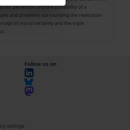
l for perfection and the possibility of a
 hopes and problems surrounding the realisation
ncept of moral certainty and the triple
iz.
Follow us on
acy settings