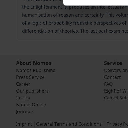
the Enlightenment. It produces an intellectual and
humanisation of reason and certainty. This volume
of a logic of probability from the perspectives o
differentiation of theories. The last part examin
About Nomos
Service
Nomos Publishing
Delivery a
Press Service
Contact
Career
FAQ
Our publishers
Right of W
Inlibra
Cancel Sub
NomosOnline
Journals
Imprint
|
General Terms and Conditions
|
Privacy Po