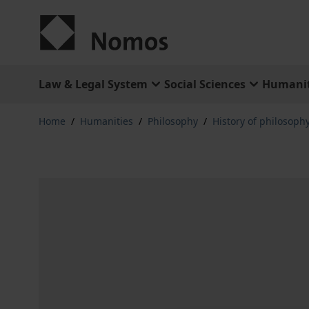
Skip to Content
Law & Legal System
Social Sciences
Humanit
Home
/
Humanities
/
Philosophy
/
History of philosophy