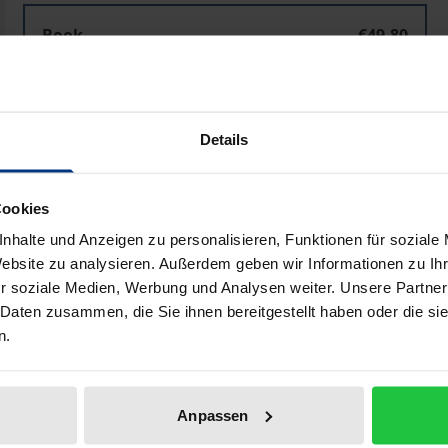
Book
€49.80
ISBN 978-3-487-16026-9
Available
Details
Prices include VAT. Depending on the delivery address, VAT may
Cookies
Add to Cart
Add to Wish List
nhalte und Anzeigen zu personalisieren, Funktionen für soziale
Delivery cost notice
Website zu analysieren. Außerdem geben wir Informationen zu I
r soziale Medien, Werbung und Analysen weiter. Unsere Partner
 Daten zusammen, die Sie ihnen bereitgestellt haben oder die s
n.
Bibliographical data
Anpassen
century as the “Century of Probability”. Probability pervades