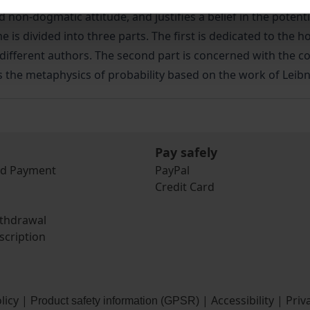
 non-dogmatic attitude, and justifies a belief in the potentia
 is divided into three parts. The first is dedicated to the
f different authors. The second part is concerned with the co
es the metaphysics of probability based on the work of Leibn
Pay safely
nd Payment
PayPal
Credit Card
ithdrawal
scription
licy
|
|
Accessibility
|
Priv
Product safety information (GPSR)