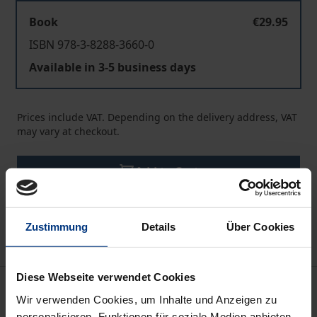
Book
€29.95
ISBN 978-3-8288-3660-0
Available in 3-5 business days
Prices include VAT. Depending on the delivery address, VAT
may vary at checkout.
Add to Cart
Add to Wish List
Delivery cost notice
Zustimmung
Details
Über Cookies
Diese Webseite verwendet Cookies
Description
Wir verwenden Cookies, um Inhalte und Anzeigen zu
personalisieren, Funktionen für soziale Medien anbieten