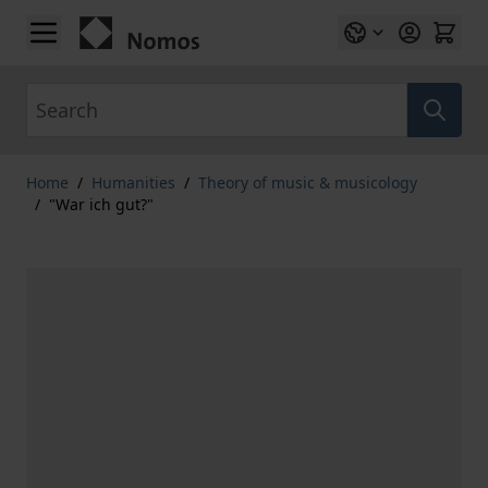
Skip to Content
Search
Home
/
Humanities
/
Theory of music & musicology
/
"War ich gut?"