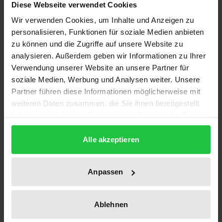
Diese Webseite verwendet Cookies
Wir verwenden Cookies, um Inhalte und Anzeigen zu
Edition
personalisieren, Funktionen für soziale Medien anbieten
zu können und die Zugriffe auf unsere Website zu
1
analysieren. Außerdem geben wir Informationen zu Ihrer
Verwendung unserer Website an unsere Partner für
ISBN
soziale Medien, Werbung und Analysen weiter. Unsere
978-3-7890-0879-5
Partner führen diese Informationen möglicherweise mit
weiteren Daten zusammen, die Sie ihnen bereitgestellt
Subtitle
haben oder die sie im Rahmen Ihrer Nutzung der Dienste
Der Streit in der Kultusministerkonferenz
gesammelt haben.
1980/83 - Arbeitsmaterialien zum Thema Frieden
Alle akzeptieren
im Unterricht und Politischer Bildung
Publication Date
Anpassen
Jan 2, 1984
Year of Publication
Ablehnen
1984