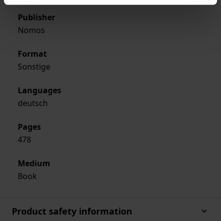
Publisher
Nomos
Format
Sonstige
Languages
deutsch
Pages
478
Medium
Book
Product safety information