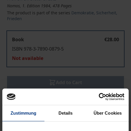
Nomos, 1. Edition 1984, 478 Pages
The product is part of the series
Demokratie, Sicherheit,
Frieden
Book
€28.00
ISBN 978-3-7890-0879-5
Not available
Add to Cart
Add to Wish List
Delivery cost notice
Zustimmung
Details
Über Cookies
Bibliographical data