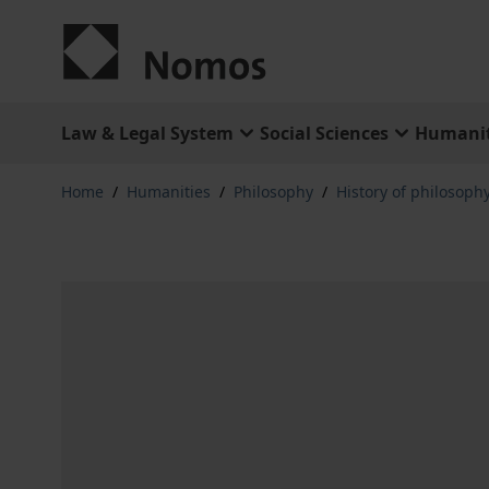
Skip to Content
Law & Legal System
Social Sciences
Humanit
Home
/
Humanities
/
Philosophy
/
History of philosophy