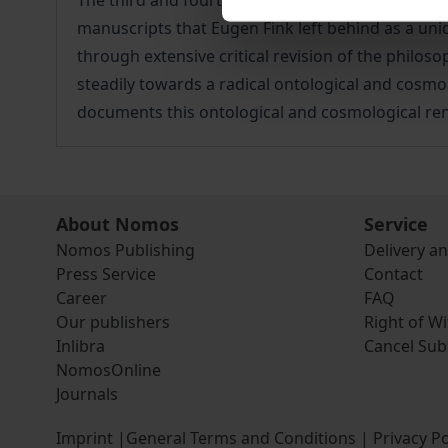
The third and fourth volumes of the ‘Phenomenolo
manuscripts that Eugen Fink left behind as a uniq
through extensive critical revision of the philo
steadily towards a radical ontological and cosm
documents this ontological and cosmological r
About Nomos
Service
Nomos Publishing
Delivery a
Press Service
Contact
Career
FAQ
Our publishers
Right of W
Inlibra
Cancel Sub
NomosOnline
Journals
Imprint
|
General Terms and Conditions
|
Privacy Po