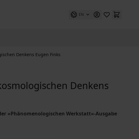
EN
gischen Denkens Eugen Finks
 kosmologischen Denkens
nd der »Phänomenologischen Werkstatt«-Ausgabe