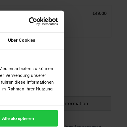
Eugen Finks
Weltaufgang: die Geburt des kosmologischen Denkens Euge
eBook
€49.00
ISBN 978-3-495-99521-1
Available
Über Cookies
 vary at checkout.
 Medien anbieten zu können
hrer Verwendung unserer
 führen diese Informationen
ie im Rahmen Ihrer Nutzung
Product safety information
Alle akzeptieren