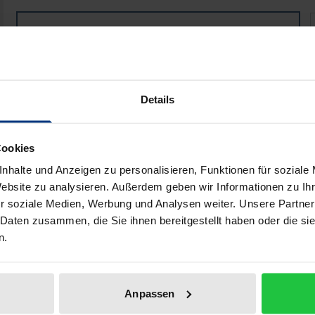
Weltaufgang: die Geburt des kosmologischen Denkens 
Book
€49.00
ISBN 978-3-495-99520-4
Available
Details
Prices include VAT. Depending on the delivery address, VAT may
Cookies
Add to Cart
Add to Wish List
nhalte und Anzeigen zu personalisieren, Funktionen für soziale
Delivery cost notice
Website zu analysieren. Außerdem geben wir Informationen zu I
r soziale Medien, Werbung und Analysen weiter. Unsere Partner
 Daten zusammen, die Sie ihnen bereitgestellt haben oder die s
n.
aphical data
Additional material
Anpassen