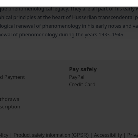
gical Workshop’ disclose in detail the entire mass of notes
ue phenomenological legacy. They are all part of his early wo
sophical principles at the heart of Husserlian transcendent
ological renewal of phenomenology in his early notes and v
enewal of phenomenology during the years 1933–1945.
Pay safely
nd Payment
PayPal
Credit Card
ithdrawal
scription
licy
|
|
Accessibility
|
Priv
Product safety information (GPSR)