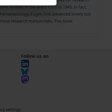
, drafts for seminars and outlines for research
rk, written in the years 1933 to 1945. In fact,
al phenomenology, Eugen Fink advanced slowly but
arious research manuscripts. This book
Follow us on
acy settings