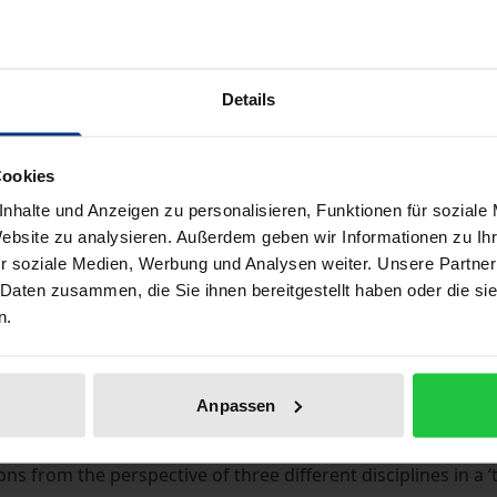
ISBN 978-3-487-15379-7
Available
Details
Prices include VAT. Depending on the delivery address, VAT may
Cookies
Add to Cart
Add to Wish List
nhalte und Anzeigen zu personalisieren, Funktionen für soziale
Website zu analysieren. Außerdem geben wir Informationen zu I
Delivery cost notice
r soziale Medien, Werbung und Analysen weiter. Unsere Partner
 Daten zusammen, die Sie ihnen bereitgestellt haben oder die s
n.
Bibliographical data
Anpassen
n global history, global politics and global society? And d
 from the perspective of three different disciplines in a ‘t