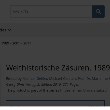
Search
ies
 1989 - 2001 - 2011
Welthistorische Zäsuren. 1989
Edited by
Michael Gehler
,
Michael Corsten
,
Prof. Dr. Marianne
Georg Olms Verlag, 2. Edition 2016, 271 Pages
The product is part of the series
Hildesheimer Universitätsschr
Book
€29.80