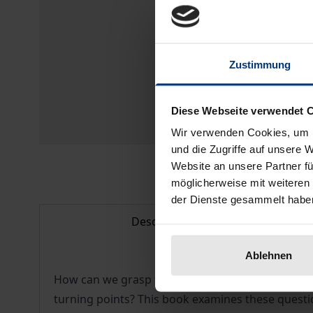
Zustimmung
Diese Webseite verwendet 
Wir verwenden Cookies, um I
und die Zugriffe auf unsere 
Website an unsere Partner fü
möglicherweise mit weiteren
der Dienste gesammelt habe
Description
Ablehnen
How can we grasp the concept of turning points i
turning points? This book examines these questions