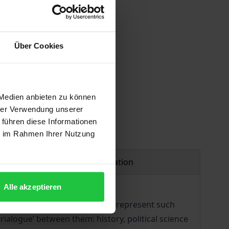
Über Cookies
 vary at checkout.
 Medien anbieten zu können
hrer Verwendung unserer
 führen diese Informationen
ie im Rahmen Ihrer Nutzung
Product safety information
Alle akzeptieren
o the years 1989, 2001 and 2011 represent such
rialogue’ between them: history, political science