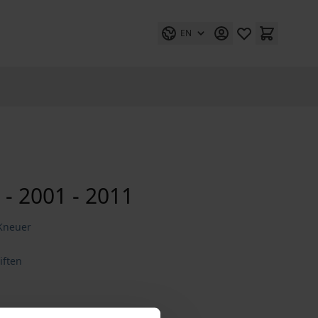
EN
 - 2001 - 2011
 Kneuer
iften