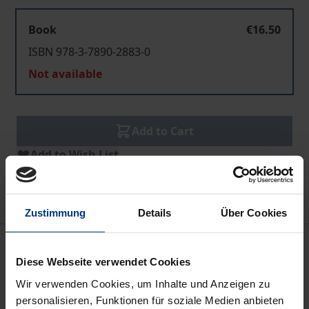
Book
€16.50
ISBN 978-3-7890-2883-0
Not available
Add to Cart
Add to Wish List
Delivery cost notice
Zustimmung
Details
Über Cookies
Description
Diese Webseite verwendet Cookies
Wie sind die Einheitspartei eines totalitären Staates
Wir verwenden Cookies, um Inhalte und Anzeigen zu
personalisieren, Funktionen für soziale Medien anbieten
und ihre Satellitenorganisationen nach dem