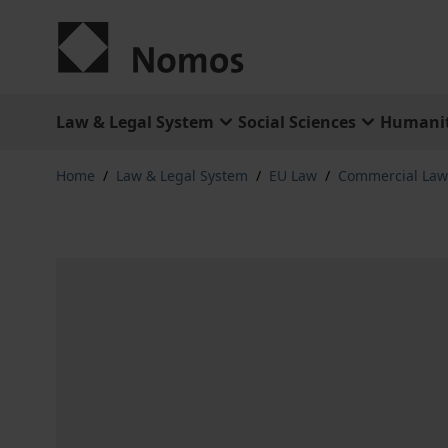
Skip to Content
Law & Legal System
Social Sciences
Humanit
Home
/
Law & Legal System
/
EU Law
/
Commercial Law