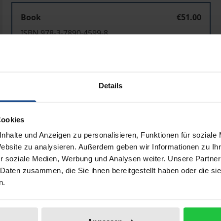
Book
€51.00
ISBN 978-3-7890-4599-8
Not available
Details
Add to Cart
Add to Wish List
Delivery cost notice
Cookies
nhalte und Anzeigen zu personalisieren, Funktionen für soziale
Website zu analysieren. Außerdem geben wir Informationen zu I
Bibliographical data
r soziale Medien, Werbung und Analysen weiter. Unsere Partner
 Daten zusammen, die Sie ihnen bereitgestellt haben oder die s
n.
 for reasons of health-protection – to prohibit or at least