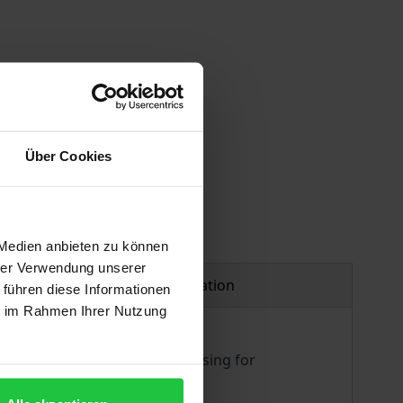
Über Cookies
 Medien anbieten zu können
hrer Verwendung unserer
Product safety information
 führen diese Informationen
ie im Rahmen Ihrer Nutzung
 to limit considerably advertising for