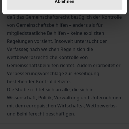
Gemeinschaftsrechts notwendig ist und
Ablehnen
durchgeführt wird. Dabei stellt sich das Problem,
daß das Gemeinschaftsrecht bezüglich der Kontrolle
von Gemeinschaftsbeihilfen – anders als für
mitgliedstaatliche Beihilfen – keine expliziten
Regelungen vorsieht. Insoweit untersucht der
Verfasser, nach welchen Regeln sich die
wettbewerbsrechtliche Kontrolle von
Gemeinschaftsbeihilfen richtet. Zudem erarbeitet er
Verbesserungsvorschläge zur Beseitigung
bestehender Kontrolldefizite.
Die Studie richtet sich an alle, die sich in
Wissenschaft, Politik, Verwaltung und Unternehmen
mit dem europäischen Wirtschafts-, Wettbewerbs-
und Beihilferecht beschäftigen.