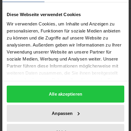
Diese Webseite verwendet Cookies
Description
Wir verwenden Cookies, um Inhalte und Anzeigen zu
personalisieren, Funktionen für soziale Medien anbieten
Gemäß Art. 3 Abs. 1 lit. g EGV ist es eines der
zu können und die Zugriffe auf unsere Website zu
Hauptziele der Europäischen Gemeinschaft, ein
analysieren. Außerdem geben wir Informationen zu Ihrer
System zu errichten, das den Wettbewerb innerhalb
Verwendung unserer Website an unsere Partner für
des Binnenmarktes vor Verfälschungen schützt.
soziale Medien, Werbung und Analysen weiter. Unsere
Durch die Vergabe von Gemeinschaftsbeihilfen
Partner führen diese Informationen möglicherweise mit
weiteren Daten zusammen, die Sie ihnen bereitgestellt
können ebenso wie durch die Gewährung
haben oder die sie im Rahmen Ihrer Nutzung der Dienste
mitgliedstaatlicher Beihilfen
gesammelt haben.
Wettbewerbsverfälschungen entstehen. Diese
Alle akzeptieren
Erkenntnis führt zu der im Mittelpunkt der Studie
stehenden Frage, ob und inwieweit eine Kontrolle
Anpassen
von Beihilfen der Europäischen Gemeinschaft
anhand wettbewerbsrechtlicher Maßstäbe des