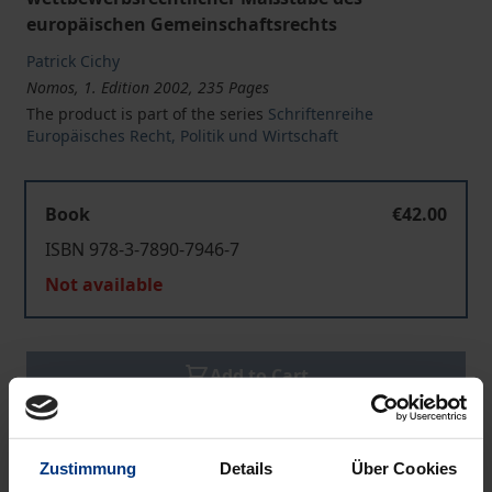
europäischen Gemeinschaftsrechts
Patrick Cichy
Nomos, 1. Edition 2002, 235 Pages
The product is part of the series
Schriftenreihe
Europäisches Recht, Politik und Wirtschaft
Book
€42.00
ISBN 978-3-7890-7946-7
Not available
Add to Cart
Add to Wish List
Delivery cost notice
Zustimmung
Details
Über Cookies