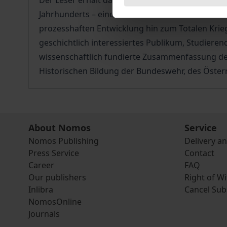
Der Leser erhält darüber hinaus einen Einblick i
Jahrhunderts – einer Zeit massiver Umbrüche. Un
prozesshaften Entwicklung hin zum Totalen Krieg d
geschichtlich interessiertes Publikum, Studiere
wissenschaftlich fundierte Zusammenfassung de
Historischen Bildung der Bundeswehr, des Öster
About Nomos
Service
Nomos Publishing
Delivery a
Press Service
Contact
Career
FAQ
Our publishers
Right of W
Inlibra
Cancel Sub
NomosOnline
Journals