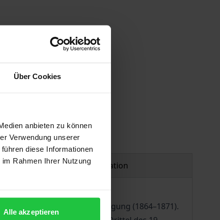
 vary at checkout.
Über Cookies
 Medien anbieten zu können
hrer Verwendung unserer
 führen diese Informationen
ie im Rahmen Ihrer Nutzung
Product safety information
talter der deutschen Reichseinigung (1864–1871).
Alle akzeptieren