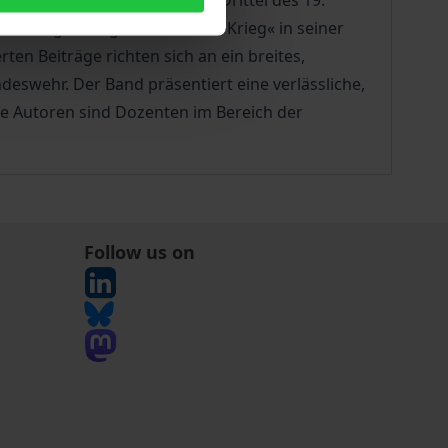
ahmenbedingungen im letzten Drittel des 19.
das vielgestaltige Phänomen »Krieg« in seiner
ten Beiträge richten sich an ein breites,
deswehr. Der Band präsentiert eine verlässliche,
e Autoren sind Dozenten im Bereich der
Follow us on