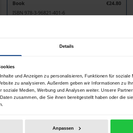
Book
€24.80
ISBN 978-3-96821-401-6
Available
Prices include VAT. Depending on the delivery address, VAT may
Details
Add to Cart
Add to Wish List
Cookies
Delivery cost notice
nhalte und Anzeigen zu personalisieren, Funktionen für soziale
Website zu analysieren. Außerdem geben wir Informationen zu I
r soziale Medien, Werbung und Analysen weiter. Unsere Partner
 Daten zusammen, die Sie ihnen bereitgestellt haben oder die s
Bibliographical data
n.
schauliche Darstellung der militärischen Ereignisse im Zei
Anpassen