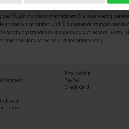
n die politischen, gesellschaftlichen und wirtschaftlichen R
ter Einbeziehung kulturgeschichtlicher Aspekte wird auch 
es 20. Jahrhunderts thematisiert. Die über vierzig bebilder
nde an den Universitäten und Bildungseinrichtungen der Bun
s Forschungsstandes in knapper und gut lesbarer Form. Di
reichischen Bundesheeres und der British Army.
Pay safely
nd Payment
PayPal
Credit Card
ithdrawal
scription