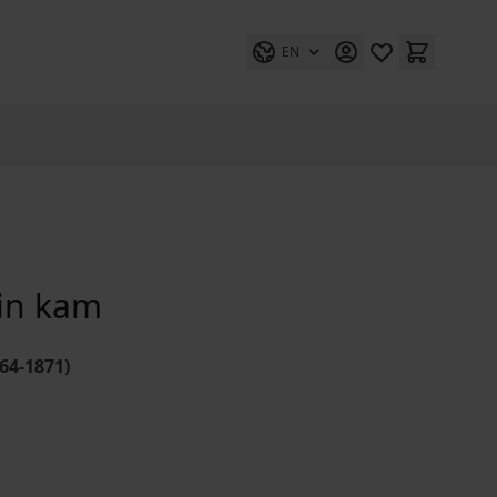
EN
lin kam
64-1871)