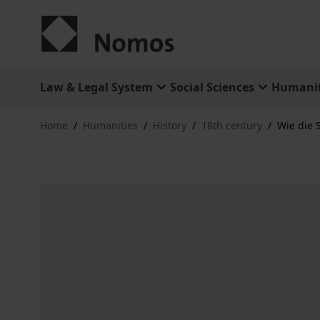
Skip to Content
Law & Legal System
Social Sciences
Humanit
Home
/
Humanities
/
History
/
18th century
/
Wie die 