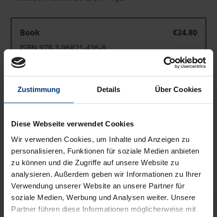
Book
€24.80
ISBN 978-3-96821-436-8
Available
Zustimmung
Details
Über Cookies
Prices include VAT. Depending on the delivery address, VAT
may vary at checkout.
Diese Webseite verwendet Cookies
Add to Cart
Wir verwenden Cookies, um Inhalte und Anzeigen zu
Add to Wish List
personalisieren, Funktionen für soziale Medien anbieten
zu können und die Zugriffe auf unsere Website zu
Delivery cost notice
analysieren. Außerdem geben wir Informationen zu Ihrer
Verwendung unserer Website an unsere Partner für
soziale Medien, Werbung und Analysen weiter. Unsere
Partner führen diese Informationen möglicherweise mit
Description