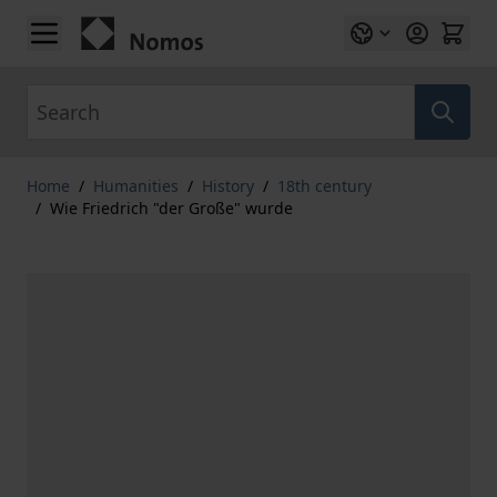
Skip to Content
Search
Home
/
Humanities
/
History
/
18th century
/
Wie Friedrich "der Große" wurde