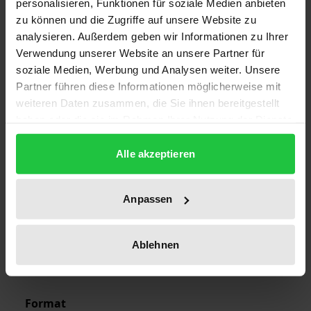
personalisieren, Funktionen für soziale Medien anbieten
1
zu können und die Zugriffe auf unsere Website zu
analysieren. Außerdem geben wir Informationen zu Ihrer
ISBN
Verwendung unserer Website an unsere Partner für
978-3-7890-1980-7
soziale Medien, Werbung und Analysen weiter. Unsere
Partner führen diese Informationen möglicherweise mit
Subtitle
weiteren Daten zusammen, die Sie ihnen bereitgestellt
Politisches Gespräch am 24./25. Januar 1990
haben oder die sie im Rahmen Ihrer Nutzung der Dienste
gesammelt haben.
Publication Date
Alle akzeptieren
Mar 8, 1990
Anpassen
Year of Publication
1990
Ablehnen
Publisher
Nomos
Format