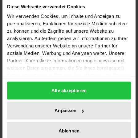
Diese Webseite verwendet Cookies
ISBN
Wir verwenden Cookies, um Inhalte und Anzeigen zu
978-3-935556-66-8
personalisieren, Funktionen für soziale Medien anbieten
zu können und die Zugriffe auf unsere Website zu
Subtitle
analysieren. Außerdem geben wir Informationen zu Ihrer
Ein Orientalist zwischen Kolonialismus und
Verwendung unserer Website an unsere Partner für
Aufklärung
soziale Medien, Werbung und Analysen weiter. Unsere
Partner führen diese Informationen möglicherweise mit
Publication Date
weiteren Daten zusammen, die Sie ihnen bereitgestellt
Jan 1, 2001
haben oder die sie im Rahmen Ihrer Nutzung der Dienste
gesammelt haben.
Year of Publication
Alle akzeptieren
2001
Publisher
Anpassen
Ergon
Ablehnen
Format