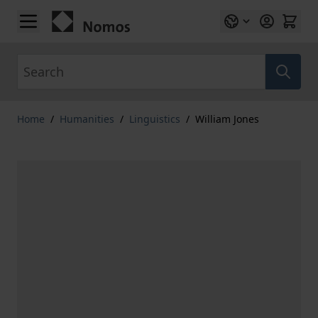
Skip to Content
Search
Home
/
Humanities
/
Linguistics
/
William Jones