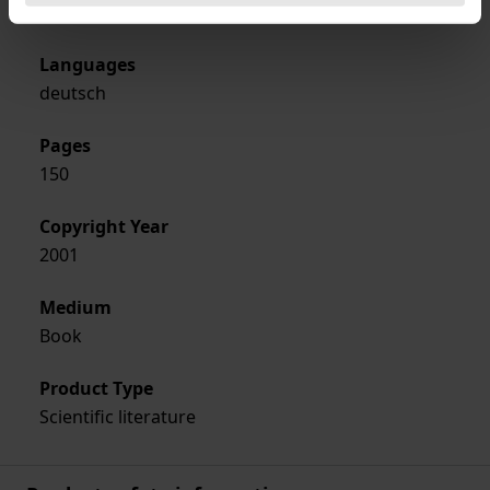
Softcover
Languages
deutsch
Pages
150
Copyright Year
2001
Medium
Book
Product Type
Scientific literature