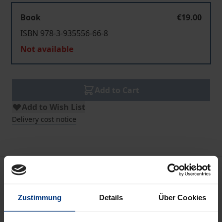
Book
€19.00
ISBN 978-3-935556-66-8
Not available
Add to Cart
Add to Wish List
Delivery cost notice
Bibliographical data
Zustimmung
Details
Über Cookies
Edition
1