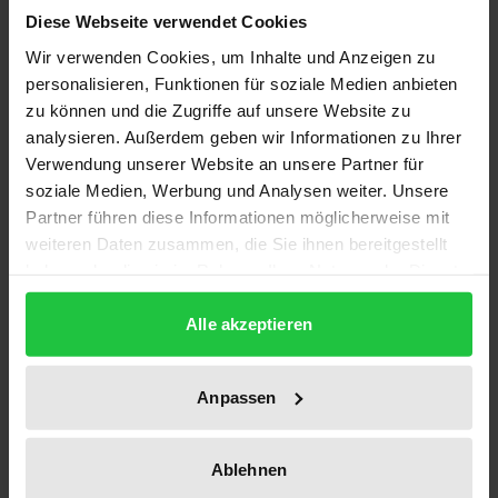
Diese Webseite verwendet Cookies
Wir verwenden Cookies, um Inhalte und Anzeigen zu
Die Europäische Charta der Grundrechte garantiert
personalisieren, Funktionen für soziale Medien anbieten
jedem EU-Bürger einen wirksamen Rechtsbehelf
zu können und die Zugriffe auf unsere Website zu
zum Schutz der durch sie garantierten Grundrechte.
analysieren. Außerdem geben wir Informationen zu Ihrer
Gleichzeitig sieht sich das europäische
Verwendung unserer Website an unsere Partner für
Rechtsschutzsystem anhaltender Kritik ausgesetzt.
soziale Medien, Werbung und Analysen weiter. Unsere
Die Arbeit bietet eine umfassende Analyse der in den
Partner führen diese Informationen möglicherweise mit
weiteren Daten zusammen, die Sie ihnen bereitgestellt
europäischen Verträgen vorgesehenen
haben oder die sie im Rahmen Ihrer Nutzung der Dienste
Rechtsbehelfe des Einzelnen gegen Rechtsakte der
gesammelt haben.
EU. Sie geht dabei der Frage nach, ob die
Alle akzeptieren
gerichtliche Praxis das Versprechen eines
wirksamen Rechtsschutzes gegen
Anpassen
Grundrechtsverletzungen einlösen kann. Darauf
aufbauend nimmt die Studie eine Systematisierung
und Bewertung der verschiedenen Möglichkeiten
Ablehnen
zur Verbesserung des prozessualen