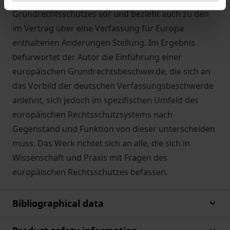
Grundrechtsschutzes vor und bezieht auch zu den
im Vertrag über eine Verfassung für Europa
enthaltenen Änderungen Stellung. Im Ergebnis
befürwortet der Autor die Einführung einer
europäischen Grundrechtsbeschwerde, die sich an
das Vorbild der deutschen Verfassungsbeschwerde
anlehnt, sich jedoch im spezifischen Umfeld des
europäischen Rechtsschutzsystems nach
Gegenstand und Funktion von dieser unterscheiden
muss. Das Werk richtet sich an alle, die sich in
Wissenschaft und Praxis mit Fragen des
europäischen Rechtsschutzes befassen.
Bibliographical data