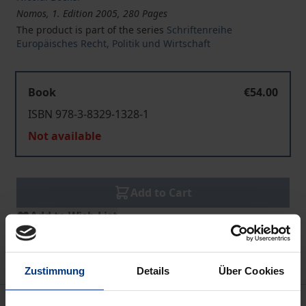
Nomos, 1. Edition 2005, 280 Pages
The product is part of the series
Schriftenreihe
Europäisches Recht, Politik und Wirtschaft
Book
€54.00
ISBN 978-3-8329-1328-1
Not available
Add to Cart
Add to Wish List
Delivery cost notice
Zustimmung
Details
Über Cookies
Description