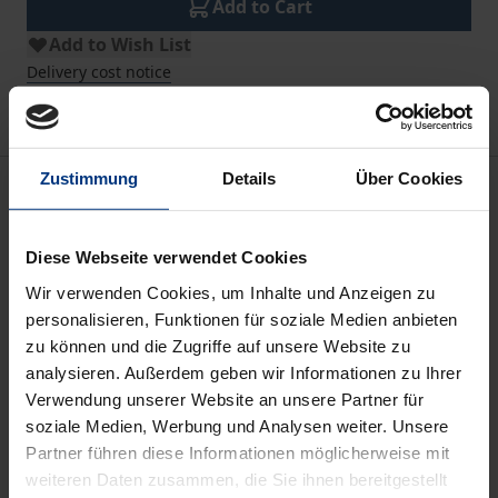
Add to Cart
Add to Wish List
Delivery cost notice
Zustimmung
Details
Über Cookies
Description
Die Untersuchung der Wirkungen verschiedener
Diese Webseite verwendet Cookies
Eigenschaften von Führungsgremien auf die
Wir verwenden Cookies, um Inhalte und Anzeigen zu
Unternehmensführung ist ein Forschungsgebiet von
personalisieren, Funktionen für soziale Medien anbieten
großer Aktualität. Trotz der breiten öffentlichen
zu können und die Zugriffe auf unsere Website zu
analysieren. Außerdem geben wir Informationen zu Ihrer
Diskussion über die Diversität von Aufsichtsräten
Verwendung unserer Website an unsere Partner für
wurde der Zusammenhang von Diversität und
soziale Medien, Werbung und Analysen weiter. Unsere
Unternehmenserfolg in Deutschland jenseits der
Partner führen diese Informationen möglicherweise mit
Gender-Dimension bisher kaum wissenschaftlich
weiteren Daten zusammen, die Sie ihnen bereitgestellt