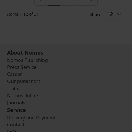
You're currently reading page
Page
Page
Items
1
-
12
of
31
Show
About Nomos
Nomos Publishing
Press Service
Career
Our publishers
Inlibra
NomosOnline
Journals
Service
Delivery and Payment
Contact
FAQ