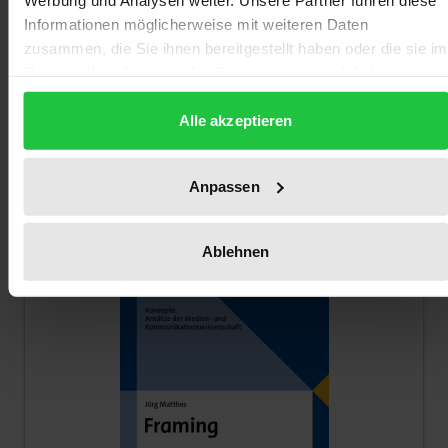
Informationen möglicherweise mit weiteren Daten
The price depends on the options chosen on the pro
zusammen, die Sie ihnen bereitgestellt haben oder die sie im
Wirkungstheorien der Medien-und-
Rahmen Ihrer Nutzung der Dienste gesammelt haben.
Gewalt-Forschung
Nomos, 2. Edition 2026
Alle akzeptieren
€26.90
ca.
incl. VAT
Anpassen
Add to Cart
Ablehnen