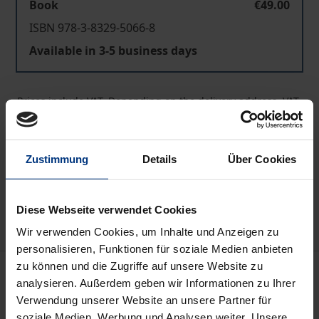
Book
€49.00
ISBN 978-3-8329-5066-8
Available in 3-5 business days
Prices include VAT. Depending on the delivery address, VAT
may vary at checkout.
Add to Cart
Zustimmung
Details
Über Cookies
Add to Wish List
Delivery cost notice
Diese Webseite verwendet Cookies
Wir verwenden Cookies, um Inhalte und Anzeigen zu
personalisieren, Funktionen für soziale Medien anbieten
zu können und die Zugriffe auf unsere Website zu
Description
analysieren. Außerdem geben wir Informationen zu Ihrer
Verwendung unserer Website an unsere Partner für
Das Lehr- und Praxisbuch vermittelt eine vertiefende
soziale Medien, Werbung und Analysen weiter. Unsere