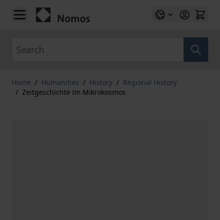
Skip to Content
Search
Home
/
Humanities
/
History
/
Regional History
/
Zeitgeschichte im Mikrokosmos