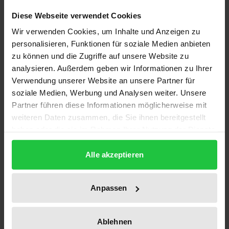
beherbergt, hat eine bewegte Geschichte: Hier
Diese Webseite verwendet Cookies
wurden antisemitische Pamphlete und Erlasse zur
Wir verwenden Cookies, um Inhalte und Anzeigen zu
Behandlung sowjetischer Kriegsgefangener verfaßt,
personalisieren, Funktionen für soziale Medien anbieten
hier organisierten Otto Suhr und Paul Löbe ein
zu können und die Zugriffe auf unsere Website zu
Übungsparlament für Studenten, hier wurde über
analysieren. Außerdem geben wir Informationen zu Ihrer
Verwendung unserer Website an unsere Partner für
Wirtschaftsfachstudium und Zweiten Bildungsweg
soziale Medien, Werbung und Analysen weiter. Unsere
gestritten und gegen die neue Fachhochschule als
Partner führen diese Informationen möglicherweise mit
"roter Kaderschmiede" polemisiert. In dem Haus
weiteren Daten zusammen, die Sie ihnen bereitgestellt
waren ab 1939/40 die Wirtschaftsgruppe
haben oder die sie im Rahmen Ihrer Nutzung der Dienste
Einzelhandel und die Wehrmachts-Abteilung für das
gesammelt haben.
Kriegsgefangenenwesen ansässig, in den 50er
Alle akzeptieren
Jahren die Deutsche Hochschule für Politik (das
spätere Otto-Suhr-Institut der FU Berlin), dann
Anpassen
Wirtschaftsakademie und Berlin-Kolleg, seit 1971 die
Fachhochschule. Dorothea Schmidt zeichnet diese
Ablehnen
wechselvolle Entwicklung ebenso kompetent wie