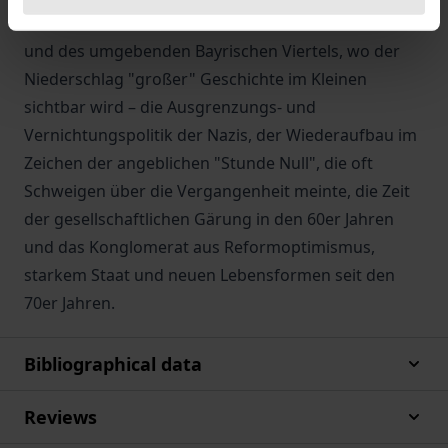
anschaulich nach: als Geschichte eines Gebäudes
und des umgebenden Bayrischen Viertels, wo der
Niederschlag "großer" Geschichte im Kleinen
sichtbar wird – die Ausgrenzungs- und
Vernichtungspolitik der Nazis, der Wiederaufbau im
Zeichen der angeblichen "Stunde Null", die oft
Schweigen über die Vergangenheit meinte, die Zeit
der gesellschaftlichen Gärung in den 60er Jahren
und das Konglomerat aus Reformoptimismus,
starkem Staat und neuen Lebensformen seit den
70er Jahren.
Bibliographical data
Reviews