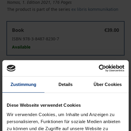
Nomos, 1. Edition 2021, 176 Pages
The product is part of the series
ex libris kommunikation
Zeitung und neue Zeit
Book
€39.00
ISBN 978-3-8487-8230-7
Available
Zeitung und neue Zeit
eBook
€39.00
ISBN 978-3-7489-2652-8
Zustimmung
Details
Über Cookies
Available
Prices include VAT. Depending on the delivery address, VAT
Diese Webseite verwendet Cookies
may vary at checkout.
Wir verwenden Cookies, um Inhalte und Anzeigen zu
personalisieren, Funktionen für soziale Medien anbieten
Add to Cart
zu können und die Zugriffe auf unsere Website zu