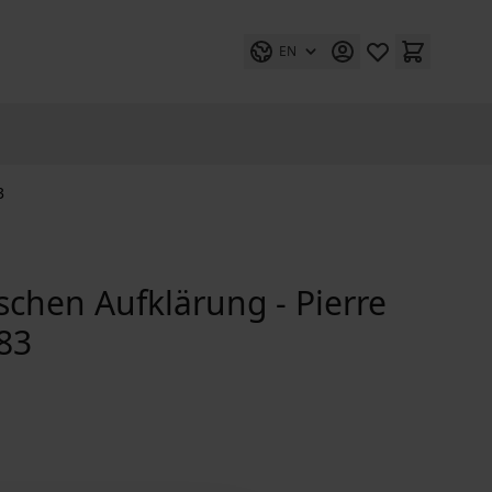
EN
3
schen Aufklärung - Pierre
83
 Bayles Kometenschrift von 1683