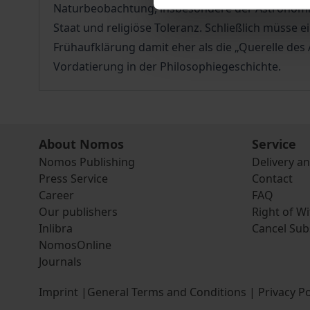
Naturbeobachtung, insbesondere der Astronomie. 
Staat und religiöse Toleranz. Schließlich müsse e
Frühaufklärung damit eher als die „Querelle des
Vordatierung in der Philosophiegeschichte.
About Nomos
Service
Nomos Publishing
Delivery a
Press Service
Contact
Career
FAQ
Our publishers
Right of W
Inlibra
Cancel Sub
NomosOnline
Journals
Imprint
|
General Terms and Conditions
|
Privacy Po