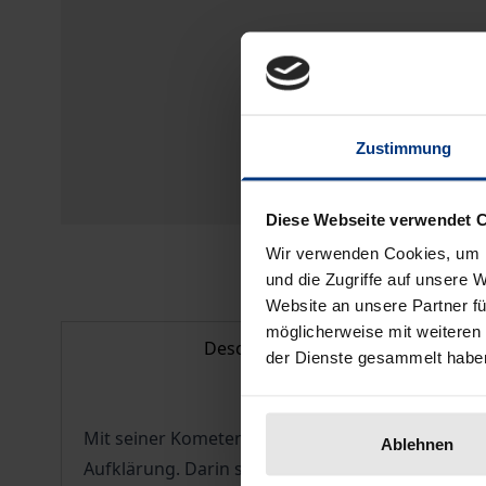
Zustimmung
Diese Webseite verwendet 
Wir verwenden Cookies, um I
und die Zugriffe auf unsere 
Website an unsere Partner fü
möglicherweise mit weiteren
Description
der Dienste gesammelt habe
Mit seiner Kometenschrift formuliert der Philoso
Ablehnen
Aufklärung. Darin sagt er am Beispiel der Kome