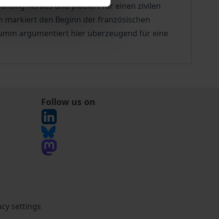
dnung heraus und plädiert für einen zivilen
Buch markiert den Beginn der französischen
Stumm argumentiert hier überzeugend für eine
Follow us on
acy settings