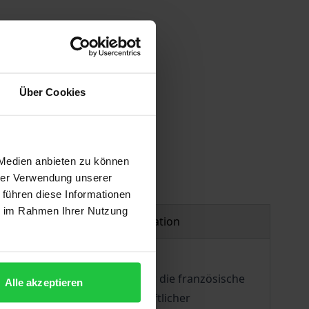
 vary at checkout.
Über Cookies
 Medien anbieten zu können
hrer Verwendung unserer
 führen diese Informationen
ie im Rahmen Ihrer Nutzung
Product safety information
tes überzeugendes Plädoyer für die französische
Alle akzeptieren
 betont den Wert wissenschaftlicher