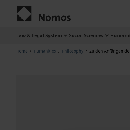
Skip to Content
Law & Legal System
Social Sciences
Humanit
Home
/
Humanities
/
Philosophy
/
Zu den Anfängen der