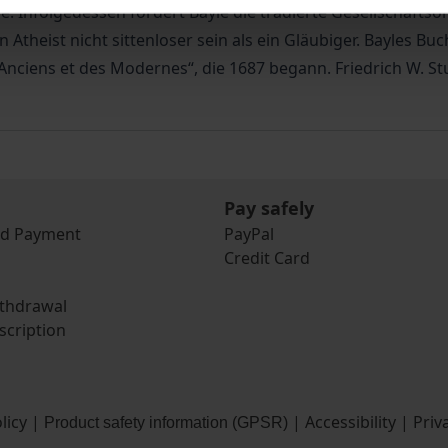
Infolgedessen fordert Bayle die tradierte Gesellschaftsor
in Atheist nicht sittenloser sein als ein Gläubiger. Bayles 
 Anciens et des Modernes“, die 1687 begann. Friedrich W. 
Pay safely
nd Payment
PayPal
Credit Card
ithdrawal
scription
licy
|
|
Accessibility
|
Priv
Product safety information (GPSR)