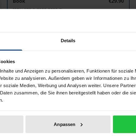
Book
€29.90
ISBN 978-3-8288-2332-7
Available in 3-5 business days
Prices include VAT. Depending on the delivery address, VAT may
Details
Add to Cart
Add to Wish List
Cookies
Delivery cost notice
nhalte und Anzeigen zu personalisieren, Funktionen für soziale
Website zu analysieren. Außerdem geben wir Informationen zu I
r soziale Medien, Werbung und Analysen weiter. Unsere Partner
 Daten zusammen, die Sie ihnen bereitgestellt haben oder die s
Bibliographical data
n.
phieprofessor und Schriftsteller Pierre Bayle 1683 ein ers
Anpassen
tensichtung Aberglauben und Vorurteilen den Kampf an und