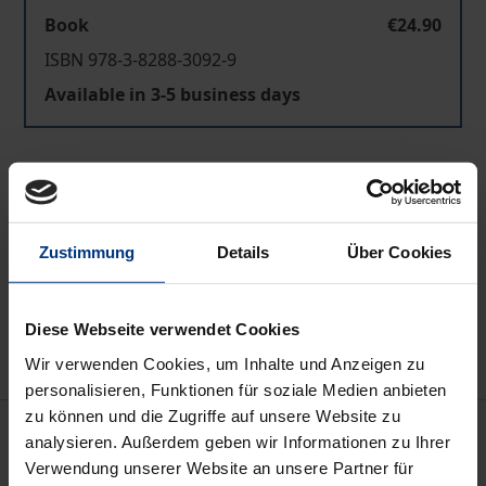
Book
€24.90
ISBN 978-3-8288-3092-9
Available in 3-5 business days
Prices include VAT. Depending on the delivery address, VAT
may vary at checkout.
Add to Cart
Zustimmung
Details
Über Cookies
Add to Wish List
Delivery cost notice
Diese Webseite verwendet Cookies
Wir verwenden Cookies, um Inhalte und Anzeigen zu
personalisieren, Funktionen für soziale Medien anbieten
zu können und die Zugriffe auf unsere Website zu
Description
analysieren. Außerdem geben wir Informationen zu Ihrer
Verwendung unserer Website an unsere Partner für