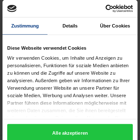
Gesammelte Werke. III. Abt., Materialien und Dokumente
Zustimmung
Details
Über Cookies
Book
€118.00
ISBN 978-3-487-14527-3
Available
Diese Webseite verwendet Cookies
Wir verwenden Cookies, um Inhalte und Anzeigen zu
personalisieren, Funktionen für soziale Medien anbieten
Prices include VAT. Depending on the delivery address, VAT
zu können und die Zugriffe auf unsere Website zu
may vary at checkout.
analysieren. Außerdem geben wir Informationen zu Ihrer
Verwendung unserer Website an unsere Partner für
Add to Cart
soziale Medien, Werbung und Analysen weiter. Unsere
Partner führen diese Informationen möglicherweise mit
Add to Wish List
weiteren Daten zusammen, die Sie ihnen bereitgestellt
Delivery cost notice
haben oder die sie im Rahmen Ihrer Nutzung der Dienste
gesammelt haben.
Alle akzeptieren