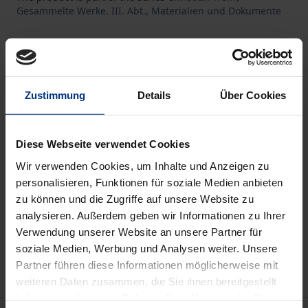
Gesammelte Werke. III. Abt., Materialien und Dokumente
Book
€118.00
ISBN 978-3-487-14528-0
Zustimmung
Details
Über Cookies
Available
Diese Webseite verwendet Cookies
Prices include VAT. Depending on the delivery address, VAT
may vary at checkout.
Wir verwenden Cookies, um Inhalte und Anzeigen zu
personalisieren, Funktionen für soziale Medien anbieten
zu können und die Zugriffe auf unsere Website zu
Add to Cart
analysieren. Außerdem geben wir Informationen zu Ihrer
Add to Wish List
Verwendung unserer Website an unsere Partner für
Delivery cost notice
soziale Medien, Werbung und Analysen weiter. Unsere
Partner führen diese Informationen möglicherweise mit
weiteren Daten zusammen, die Sie ihnen bereitgestellt
haben oder die sie im Rahmen Ihrer Nutzung der Dienste