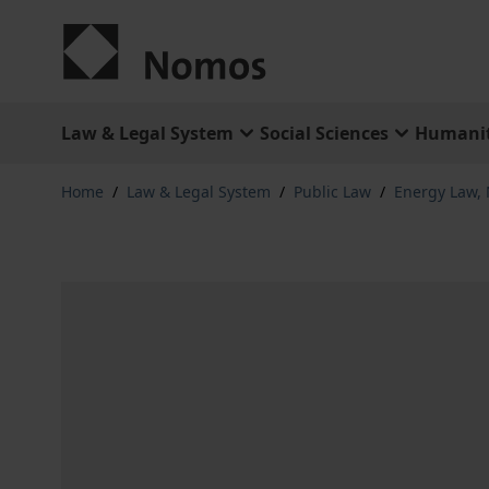
Skip to Content
Law & Legal System
Social Sciences
Humanit
Home
/
Law & Legal System
/
Public Law
/
Energy Law,