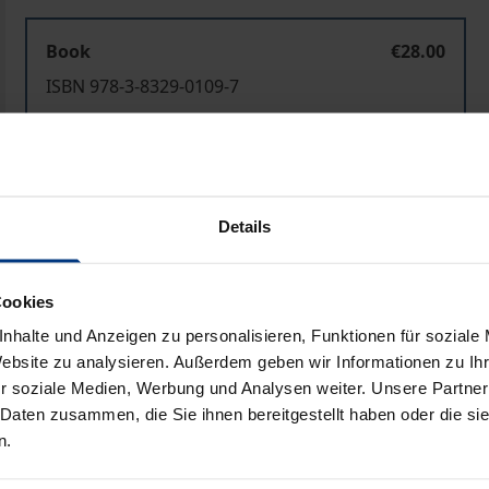
Book
€28.00
ISBN 978-3-8329-0109-7
Not available
Add to Cart
Add to Wish List
Details
Delivery cost notice
Cookies
nhalte und Anzeigen zu personalisieren, Funktionen für soziale
Bibliographical data
Website zu analysieren. Außerdem geben wir Informationen zu I
r soziale Medien, Werbung und Analysen weiter. Unsere Partner
 Daten zusammen, die Sie ihnen bereitgestellt haben oder die s
n.
 zum deutschen Gasnetz und zum anderen um Lieferanspr
 europäischer Mitgliedstaat anstelle einer staatlichen Zug