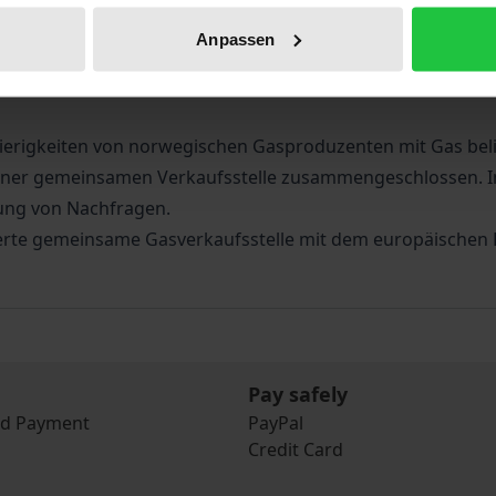
gilt für Strom, wie auch für Gas. Darüber hinaus sorgt § 1
Anpassen
tzzugang, soweit dieser dem Netzbetreiber technisch möglic
n, dass das Modell des verhandelten Netzzugangs von einem
hwierigkeiten von norwegischen Gasproduzenten mit Gas b
 einer gemeinsamen Verkaufsstelle zusammengeschlossen. I
rung von Nachfragen.
zierte gemeinsame Gasverkaufsstelle mit dem europäischen
Pay safely
nd Payment
PayPal
Credit Card