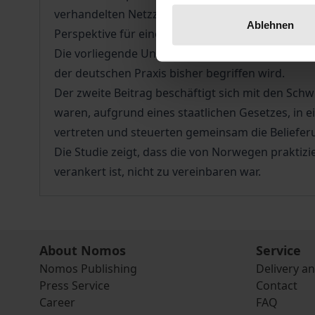
verhandelten Netzzugangs Gebrauch gemacht. Das 
Ablehnen
Perspektive für einen diskriminierungsfreien Ne
Die vorliegende Untersuchung versucht zu zeige
der deutschen Praxis bisher begriffen wird.
Der zweite Beitrag beschäftigt sich mit den Sc
waren, aufgrund eines staatlichen Gesetzes, in
vertreten und steuerten gemeinsam die Beliefe
Die Studie zeigt, dass die von Norwegen prakti
verankert ist, nicht zu vereinbaren war.
About Nomos
Service
Nomos Publishing
Delivery a
Press Service
Contact
Career
FAQ