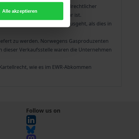
9 Abs. 4 Nr. 4 GWB aus kartellrechtlicher
Alle akzeptieren
h und wirtschaftlich zumutbar ist.
 ganz anderen Netzbegriff ausgeht, als dies in
eliefert zu werden. Norwegens Gasproduzenten
n dieser Verkaufsstelle waren die Unternehmen
 Kartellrecht, wie es im EWR-Abkommen
Follow us on