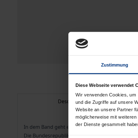
Zustimmung
Diese Webseite verwendet 
Wir verwenden Cookies, um I
Description
und die Zugriffe auf unsere 
Website an unsere Partner fü
möglicherweise mit weiteren
der Dienste gesammelt habe
In dem Band geht es zum einen um den Zugang
Die Bundesrepublik Deutschland hat als einziger