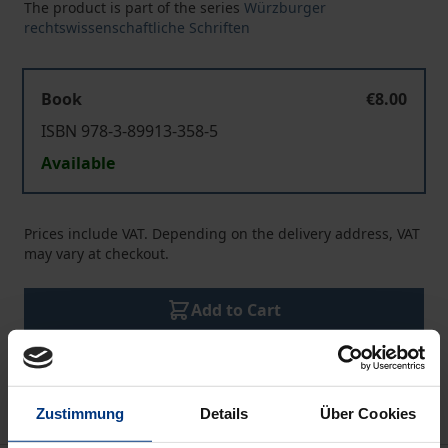
The product is part of the series
Würzburger
rechtswissenschaftliche Schriften
Book
€8.00
ISBN 978-3-89913-358-5
Available
Prices include VAT. Depending on the delivery address, VAT
may vary at checkout.
Add to Cart
Add to Wish List
Delivery cost notice
Zustimmung
Details
Über Cookies