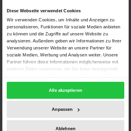
Bibliographical data
Diese Webseite verwendet Cookies
Wir verwenden Cookies, um Inhalte und Anzeigen zu
Edition
personalisieren, Funktionen für soziale Medien anbieten
zu können und die Zugriffe auf unsere Website zu
1
analysieren. Außerdem geben wir Informationen zu Ihrer
Verwendung unserer Website an unsere Partner für
ISBN
soziale Medien, Werbung und Analysen weiter. Unsere
978-3-89913-358-5
Partner führen diese Informationen möglicherweise mit
weiteren Daten zusammen, die Sie ihnen bereitgestellt
Publication Date
haben oder die sie im Rahmen Ihrer Nutzung der Dienste
Jun 1, 2004
gesammelt haben.
Alle akzeptieren
Year of Publication
2004
Anpassen
Publisher
Ergon
Ablehnen