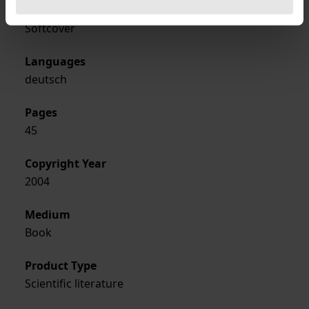
Format
Softcover
Languages
deutsch
Pages
45
Copyright Year
2004
Medium
Book
Product Type
Scientific literature