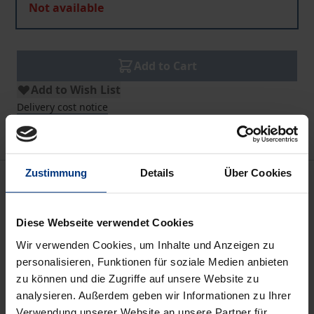
Not available
Add to Cart
Add to Wish List
Delivery cost notice
Zustimmung
Details
Über Cookies
Description
Zuordnungen entwirft man bewußt, man findet sie
Diese Webseite verwendet Cookies
vor, zuweilen stellen sie unwillkürlich sich ein. Ihr
Wir verwenden Cookies, um Inhalte und Anzeigen zu
erschließendes Vermögen bewährt sich vornehmlich
personalisieren, Funktionen für soziale Medien anbieten
darin, das Nacheinander in einem Nebeneinander
zu können und die Zugriffe auf unsere Website zu
analysieren. Außerdem geben wir Informationen zu Ihrer
auszufalten. Das Vielwertige, das Gestalten,
Verwendung unserer Website an unsere Partner für