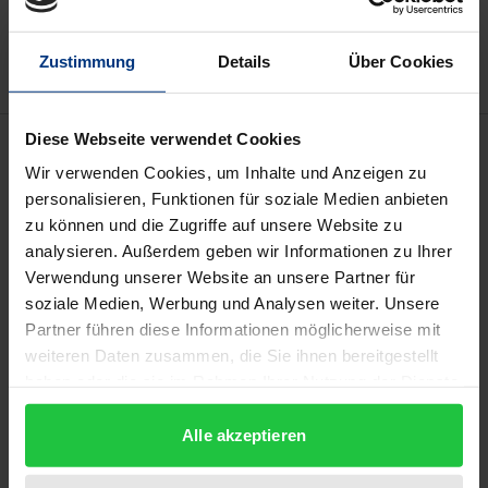
Add to Wish List
Delivery cost notice
Zustimmung
Details
Über Cookies
Diese Webseite verwendet Cookies
Bibliographical data
Wir verwenden Cookies, um Inhalte und Anzeigen zu
personalisieren, Funktionen für soziale Medien anbieten
Edition
zu können und die Zugriffe auf unsere Website zu
1
analysieren. Außerdem geben wir Informationen zu Ihrer
Verwendung unserer Website an unsere Partner für
ISBN
soziale Medien, Werbung und Analysen weiter. Unsere
978-3-89913-429-2
Partner führen diese Informationen möglicherweise mit
weiteren Daten zusammen, die Sie ihnen bereitgestellt
Subtitle
haben oder die sie im Rahmen Ihrer Nutzung der Dienste
Eine erziehungsphilosophische Reflexion
gesammelt haben.
Alle akzeptieren
Publication Date