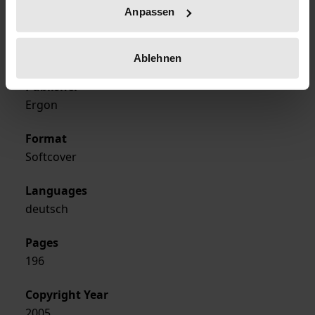
Sep 1, 2005
Anpassen
Year of Publication
2005
Ablehnen
Publisher
Ergon
Format
Softcover
Languages
deutsch
Pages
196
Copyright Year
2005