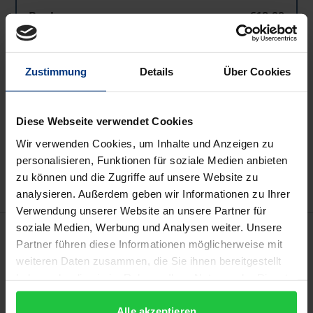
Book
€18.00
ISBN 978-3-89913-983-9
Not available
Zustimmung
Details
Über Cookies
Add to Cart
Diese Webseite verwendet Cookies
Add to Wish List
Wir verwenden Cookies, um Inhalte und Anzeigen zu
Delivery cost notice
personalisieren, Funktionen für soziale Medien anbieten
zu können und die Zugriffe auf unsere Website zu
analysieren. Außerdem geben wir Informationen zu Ihrer
Verwendung unserer Website an unsere Partner für
soziale Medien, Werbung und Analysen weiter. Unsere
Description
Partner führen diese Informationen möglicherweise mit
weiteren Daten zusammen, die Sie ihnen bereitgestellt
Das Besondere an diesen drei Goethe-Aufsätzen des
haben oder die sie im Rahmen Ihrer Nutzung der Dienste
Politologen Theo Stammen besteht wohl darin, dass
gesammelt haben.
sie auf die noch mögliche Erzählung von
Alle akzeptieren