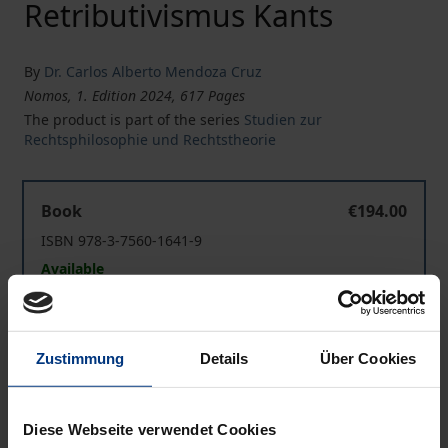
Retributivismus Kants
By
Dr. Carlos Alberto Mendoza Cruz
Nomos, 1. Edition 2024, 617 Pages
The product is part of the series
Studien zur
Rechtsphilosophie und Rechtstheorie
Zur Relativität der Vergeltung als Strafzweck unter be
Book
€194.00
ISBN 978-3-7560-1641-9
Available
Zur Relativität der Vergeltung als Strafzweck unter be
eBook
€194.00
Zustimmung
Details
Über Cookies
ISBN 978-3-7489-4036-4
Available
Diese Webseite verwendet Cookies