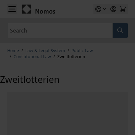
Skip to Content
Search
Home
/
Law & Legal System
/
Public Law
/
Constitutional Law
/
Zweitlotterien
Zweitlotterien