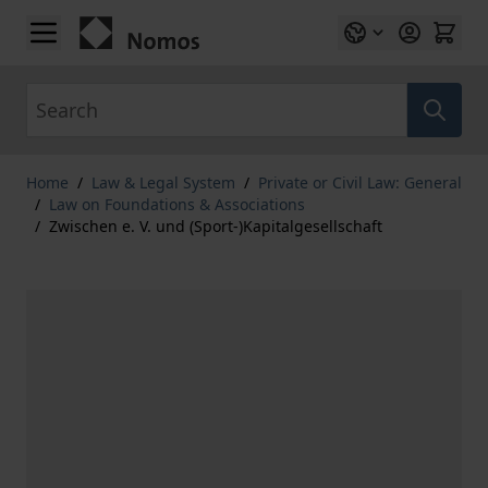
Skip to Content
Search
Home
/
Law & Legal System
/
Private or Civil Law: General
/
Law on Foundations & Associations
/
Zwischen e. V. und (Sport-)Kapitalgesellschaft