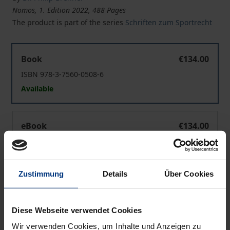
Nomos, 1. Edition 2022, 488 Pages
The product is part of the series
Schriften zum Sportrecht
Zwischen e. V. und (Sport-)Kapitalgesellschaft
Book
€134.00
ISBN 978-3-7560-0508-6
Available
Zwischen e. V. und (Sport-)Kapitalgesellschaft
eBook
€134.00
ISBN 978-3-7489-3831-6
Available
Zustimmung
Details
Über Cookies
Prices include VAT. Depending on the delivery address, VAT
may vary at checkout.
Diese Webseite verwendet Cookies
Wir verwenden Cookies, um Inhalte und Anzeigen zu