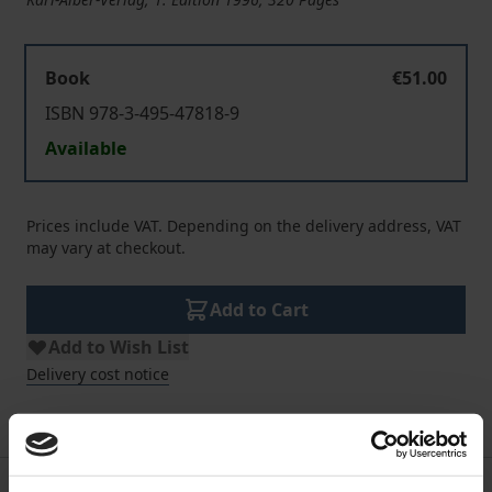
Book
€51.00
ISBN 978-3-495-47818-9
Available
Prices include VAT. Depending on the delivery address, VAT
may vary at checkout.
Add to Cart
Add to Wish List
Delivery cost notice
Bibliographical data