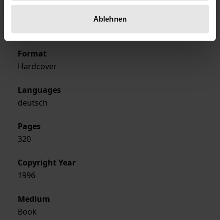
Publisher
Ablehnen
Karl-Alber-Verlag
Format
Hardcover
Languages
deutsch
Pages
320
Copyright Year
1996
Medium
Book