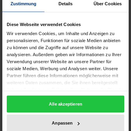
Zustimmung
Details
Über Cookies
Edition
Diese Webseite verwendet Cookies
1
Wir verwenden Cookies, um Inhalte und Anzeigen zu
ISBN
personalisieren, Funktionen für soziale Medien anbieten
zu können und die Zugriffe auf unsere Website zu
978-3-495-47818-9
analysieren. Außerdem geben wir Informationen zu Ihrer
Verwendung unserer Website an unsere Partner für
Subtitle
soziale Medien, Werbung und Analysen weiter. Unsere
Kritische Untersuchungen zum Selbstverständnis
Partner führen diese Informationen möglicherweise mit
der transzendentalen Phänomenologie Edmund
weiteren Daten zusammen, die Sie ihnen bereitgestellt
Husserls
haben oder die sie im Rahmen Ihrer Nutzung der Dienste
gesammelt haben.
Publication Date
Alle akzeptieren
Nov 22, 2022
Year of Publication
Anpassen
2022