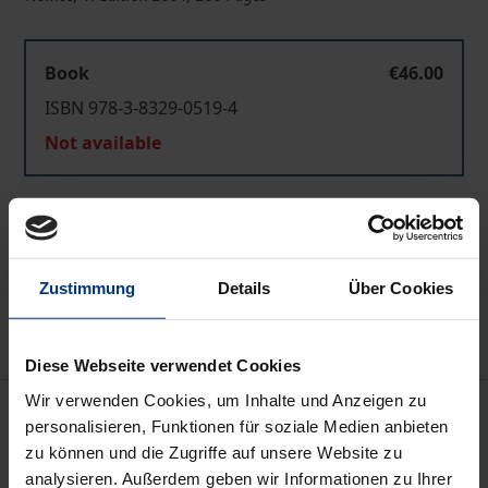
Book
€46.00
ISBN 978-3-8329-0519-4
Not available
Add to Cart
Add to Wish List
Zustimmung
Details
Über Cookies
Delivery cost notice
Diese Webseite verwendet Cookies
Wir verwenden Cookies, um Inhalte und Anzeigen zu
Description
personalisieren, Funktionen für soziale Medien anbieten
zu können und die Zugriffe auf unsere Website zu
Kann es wirksamen Medienwettbewerb geben, oder
analysieren. Außerdem geben wir Informationen zu Ihrer