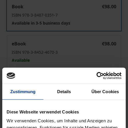
Zwischen Religion und Vernunft
Book
€98.00
ISBN 978-3-8487-0351-7
Available in 3-5 business days
Zwischen Religion und Vernunft
eBook
€98.00
ISBN 978-3-8452-4670-3
Available
Prices include VAT. Depending on the delivery address, VAT
may vary at checkout.
Zustimmung
Details
Über Cookies
Add to Cart
Add to Wish List
Diese Webseite verwendet Cookies
Delivery cost notice
Wir verwenden Cookies, um Inhalte und Anzeigen zu
personalisieren, Funktionen für soziale Medien anbieten