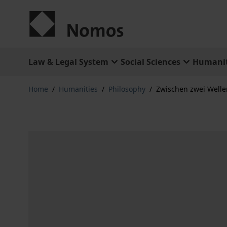
Skip to Content
Law & Legal System
Social Sciences
Humanit
Home
/
Humanities
/
Philosophy
/
Zwischen zwei Welle