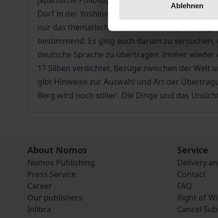
japanische Philosophieprofessorin gemeinsam au
Ablehnen
Dorf in der Yoshino-Gegend südlich von Kyoto zu
nur das thematische Band von Tautropfen, Regen
bestimmend. Es ging auch darum zu versuchen, di
deutsche Sprache zu übertragen. Immer wieder ers
17 Silben verdichtet, Bezüge zwischen der Welt 
gibt Hinweise zur Auswahl und Art der Übertragu
Berg wird noch stiller‘. Die Dinge und das Unsic
About Nomos
Service
Nomos Publishing
Delivery a
Press Service
Contact
Career
FAQ
Our publishers
Right of W
Inlibra
Cancel Sub