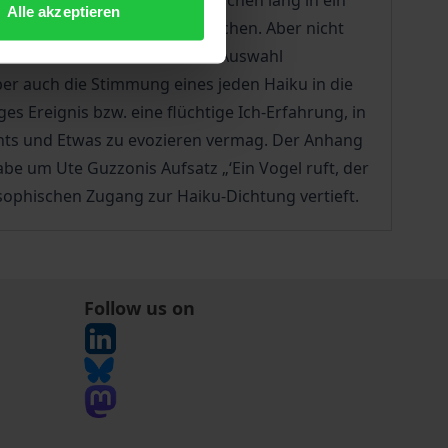
 im Laufe der Arbeit vier Wochen lang in ein
Alle akzeptieren
, Wort für Wort, durchgesprochen. Aber nicht
Nebel und Wolken war für die Auswahl
er auch die Stimmung eines jeden Haiku in die
s Ereignis bzw. eine flüchtige Ich-Erfahrung, in
ichts und Etwas zu evozieren vermag. Der Anhang
be um Ute Guzzonis Aufsatz „‘Ein Vogel ruft, der
osophischen Zugang zur Haiku-Dichtung vertieft.
Follow us on