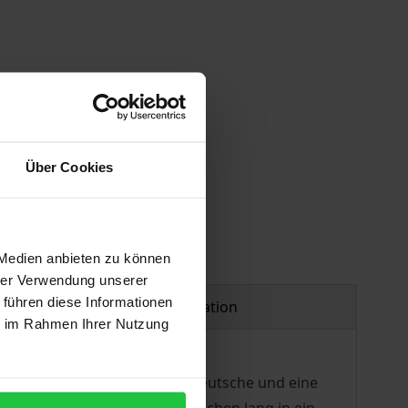
 vary at checkout.
Über Cookies
 Medien anbieten zu können
hrer Verwendung unserer
 führen diese Informationen
Product safety information
ie im Rahmen Ihrer Nutzung
ndere an diesem Buch - eine deutsche und eine