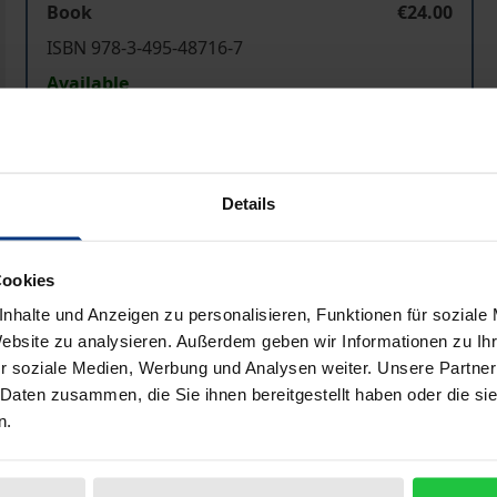
Book
€24.00
ISBN 978-3-495-48716-7
Available
Prices include VAT. Depending on the delivery address, VAT may
Details
Add to Cart
Add to Wish List
Delivery cost notice
Cookies
nhalte und Anzeigen zu personalisieren, Funktionen für soziale
Website zu analysieren. Außerdem geben wir Informationen zu I
r soziale Medien, Werbung und Analysen weiter. Unsere Partner
Bibliographical data
 Daten zusammen, die Sie ihnen bereitgestellt haben oder die s
n.
inungsformen zur Sprache kommt, haben - das ist das Beso