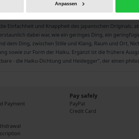
sgewählt und übersetzt. Unter anderem haben sie sich dazu
Anpassen
rückgezogen und dort jedes Haiku, oft Zeichen für Zeichen
 und Schnee über Bach, Fluss, Teich, See und Meer bis zu 
e Einfachheit und Knappheit des japanischen Originals, ab
taunlich dabei war, wie ein geringes Ding, ein geringfügige
und dem Ding, zwischen Stille und Klang, Raum und Ort, N
ng sowie zur Form der Haiku. Ergänzt ist die frühere Ausga
htbare - die Haiku-Dichtung und Heidegger“, der einen phil
Pay safely
nd Payment
PayPal
Credit Card
ithdrawal
scription