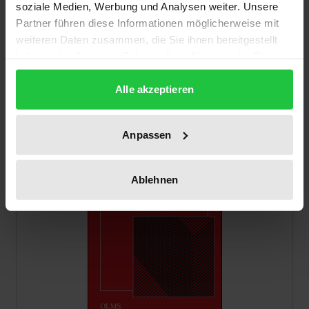
soziale Medien, Werbung und Analysen weiter. Unsere
Georg Olms Verlag, 1. Edition 2020
Partner führen diese Informationen möglicherweise mit
€42.00
incl. VAT
weiteren Daten zusammen, die Sie ihnen bereitgestellt
haben oder die sie im Rahmen Ihrer Nutzung der Dienste
Add to Cart
gesammelt haben.
Alle akzeptieren
Anpassen
Ablehnen