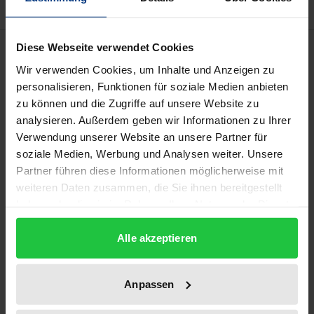
Description
Diese Webseite verwendet Cookies
Wir verwenden Cookies, um Inhalte und Anzeigen zu
personalisieren, Funktionen für soziale Medien anbieten
Vorerst ist nicht absehbar, dass es in näherer
zu können und die Zugriffe auf unsere Website zu
Zukunft ein Umweltgesetzbuch gibt, das alle
analysieren. Außerdem geben wir Informationen zu Ihrer
umweltrechtlich relevanten Regelungen –
Verwendung unserer Website an unsere Partner für
vergleichbar dem Sozialrecht – zusammenfasst und
soziale Medien, Werbung und Analysen weiter. Unsere
einheitlich normiert. So bleibt es bei der Vielzahl an
Partner führen diese Informationen möglicherweise mit
Einzelregelungen. Das Klausurtraining stellt die
weiteren Daten zusammen, die Sie ihnen bereitgestellt
haben oder die sie im Rahmen Ihrer Nutzung der Dienste
typischen Problemkonstellationen, wie sie häufig in
gesammelt haben.
Übungs- und Examensklausuren vorkommen, dar.
Alle akzeptieren
Das Fallbuch legt einen Schwerpunkt darauf,
sämtliche klausurrelevanten Umweltrechtsbereiche
Anpassen
abzudecken, dabei wird das Energierecht ebenso
berücksichtigt wie das europäische Umweltrecht.