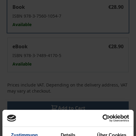
Klausurtraining Umweltrecht
Book
€28.90
ISBN 978-3-7560-1054-7
Available
Klausurtraining Umweltrecht
eBook
€28.90
ISBN 978-3-7489-4170-5
Available
Prices include VAT. Depending on the delivery address, VAT
may vary at checkout.
Add to Cart
Add to Wish List
Delivery cost notice
Zustimmung
Details
Über Cookies