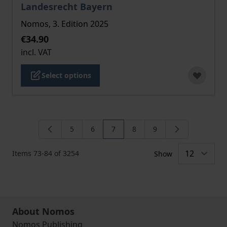
The price depends on the options chosen on the pro
Landesrecht Bayern
Nomos, 3. Edition 2025
€34.90
incl. VAT
Select options
5
6
7
8
9
Page
Page
You're currently reading page
Page
Page
Items
73
-
84
of
3254
Show
About Nomos
Nomos Publishing