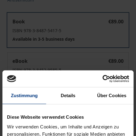
Antisemitismus seit 9/11
Book
€89.00
ISBN 978-3-8487-5417-5
Available in 3-5 business days
Antisemitismus seit 9/11
eBook
€89.00
ISBN 978-3-8452-9585-5
Available
Zustimmung
Details
Über Cookies
Prices include VAT. Depending on the delivery address, VAT
may vary at checkout.
Diese Webseite verwendet Cookies
Add to Cart
Wir verwenden Cookies, um Inhalte und Anzeigen zu
Add to Wish List
personalisieren, Funktionen für soziale Medien anbieten