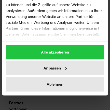
zu können und die Zugriffe auf unsere Website zu
analysieren. Außerdem geben wir Informationen zu Ihrer
Edition
Verwendung unserer Website an unsere Partner für
1
soziale Medien, Werbung und Analysen weiter. Unsere
Partner führen diese Informationen möglicherweise mit
ISBN
weiteren Daten zusammen, die Sie ihnen bereitgestellt
978-3-7890-0944-0
haben oder die sie im Rahmen Ihrer Nutzung der Dienste
gesammelt haben.
Publication Date
Alle akzeptieren
Nov 22, 1983
Year of Publication
Anpassen
1983
Publisher
Ablehnen
Nomos
Format
Softcover