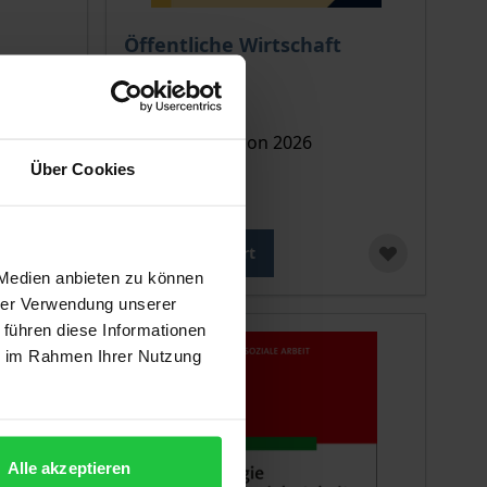
 options chosen on the product page
The price depends on the options chosen o
Öffentliche Wirtschaft
Nomos, 2. Edition 2026
Über Cookies
€129.00
ca.
incl. VAT
Add to Cart
 Medien anbieten zu können
hrer Verwendung unserer
 führen diese Informationen
ie im Rahmen Ihrer Nutzung
Alle akzeptieren