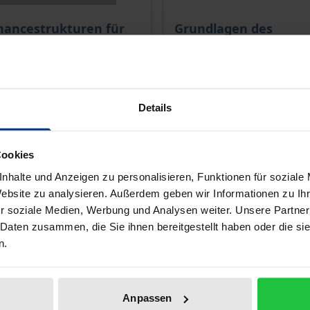
ce depends on the options chosen on the product page
The price depends on the
nancestrukturen für
Grundlagen des
gewässer
Managements in der
Sozialwirtschaft
1. Edition 2008
Nomos, 3. Edition 2019
Details
€24.90
T
incl. VAT
Cookies
lect options
Select options
nhalte und Anzeigen zu personalisieren, Funktionen für soziale
Website zu analysieren. Außerdem geben wir Informationen zu I
r soziale Medien, Werbung und Analysen weiter. Unsere Partner
 Daten zusammen, die Sie ihnen bereitgestellt haben oder die s
n.
Anpassen