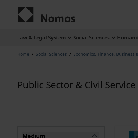
Skip to Content
Law & Legal System
Social Sciences
Humanit
Home
/
Social Sciences
/
Economics, Finance, Business
Public Sector & Civil Service
Skip to product list
Medium