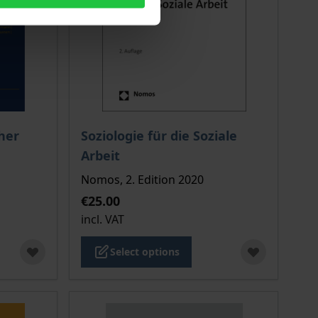
 options chosen on the product page
The price depends on the options chosen o
her
Soziologie für die Soziale
Arbeit
Nomos, 2. Edition 2020
€25.00
incl. VAT
Select options