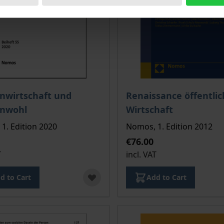
ce depends on the options chosen on the product page
The price depends on the
nwirtschaft und
Renaissance öffentlic
nwohl
Wirtschaft
1. Edition 2020
Nomos, 1. Edition 2012
€76.00
T
incl. VAT
d to Cart
Add to Cart