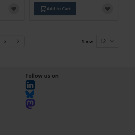
Add to Cart
5
Show
ng page
e
Page
Follow us on