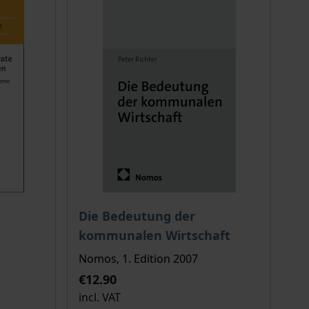
 options chosen on the product page
The price depends on the options chosen o
Die Bedeutung der
kommunalen Wirtschaft
Nomos, 1. Edition 2007
€12.90
incl. VAT