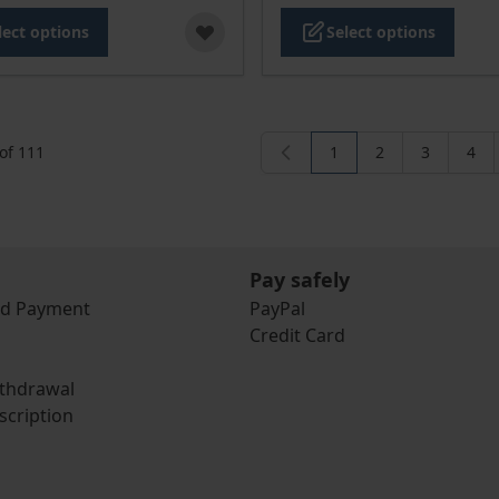
lect options
Select options
of
111
1
2
3
4
You're currently readi
Page
Page
Pag
Pay safely
nd Payment
PayPal
Credit Card
ithdrawal
scription