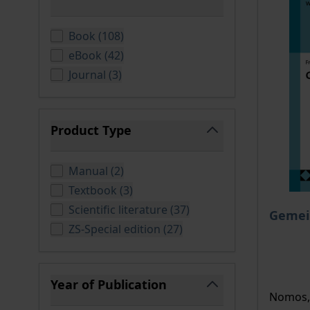
filter
products available
Book
(
108
)
products available
eBook
(
42
)
products available
Journal
(
3
)
Product Type
filter
products available
Manual
(
2
)
products available
Textbook
(
3
)
The pri
products available
Scientific literature
(
37
)
Gemei
products available
ZS-Special edition
(
27
)
Year of Publication
Nomos, 
filter