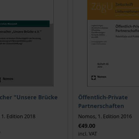
ce depends on the options chosen on the product page
The price depends on the
cher "Unsere Brücke
Öffentlich-Private
Partnerschaften
1. Edition 2018
Nomos, 1. Edition 2016
€49.00
T
incl. VAT