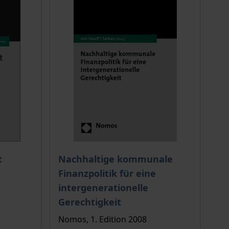
 options chosen on the product page
The price depends on the options chosen o
t
Nachhaltige kommunale
Finanzpolitik für eine
intergenerationelle
Gerechtigkeit
Nomos, 1. Edition 2008