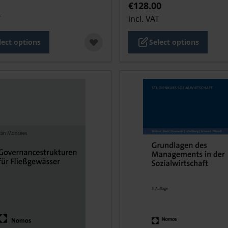
€128.00
T
incl. VAT
lect options
Select options