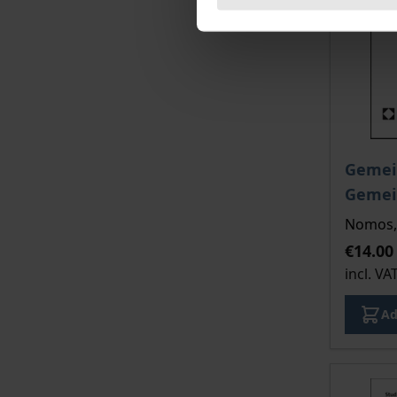
The pri
Gemei
Gemei
Nomos, 
€14.00
incl. VA
Ad