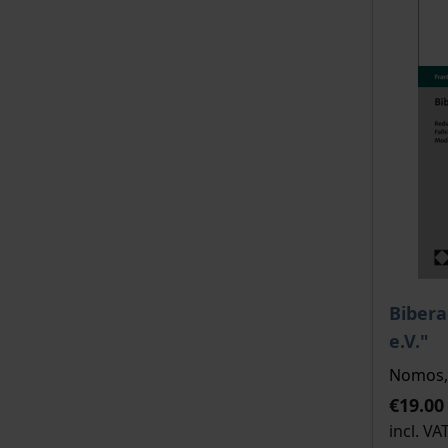
The pri
Bibera
e.V."
Nomos, 
€19.00
incl. VA