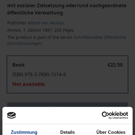
mit sozialer Zielsetzung oder/und nachgeordnete
öffentliche Verwaltung
Publisher
Albert von Mutius
Nomos, 1. Edition 1987, 226 Pages
The product is part of the series
Schriftenreihe Öffentliche
Dienstleistungen
Book
€22.50
ISBN 978-3-7890-1514-4
Not available
Add to Cart
Add to Wish List
Delivery cost notice
Zustimmung
Details
Über Cookies