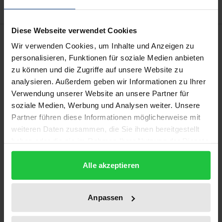
Diese Webseite verwendet Cookies
Bibliographical data
Wir verwenden Cookies, um Inhalte und Anzeigen zu
personalisieren, Funktionen für soziale Medien anbieten
zu können und die Zugriffe auf unsere Website zu
Edition
analysieren. Außerdem geben wir Informationen zu Ihrer
1
Verwendung unserer Website an unsere Partner für
soziale Medien, Werbung und Analysen weiter. Unsere
ISBN
Partner führen diese Informationen möglicherweise mit
978-3-7890-1514-4
weiteren Daten zusammen, die Sie ihnen bereitgestellt
haben oder die sie im Rahmen Ihrer Nutzung der Dienste
Subtitle
gesammelt haben.
Die Studentenwerke in der Bundesrepublik
Alle akzeptieren
Deutschland als autonome Wirtschaftsbetriebe
mit sozialer Zielsetzung oder/und nachgeordnete
öffentliche Verwaltung
Anpassen
Publication Date