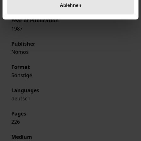
Dec 9, 1987
Ablehnen
Year of Publication
1987
Publisher
Nomos
Format
Sonstige
Languages
deutsch
Pages
226
Medium