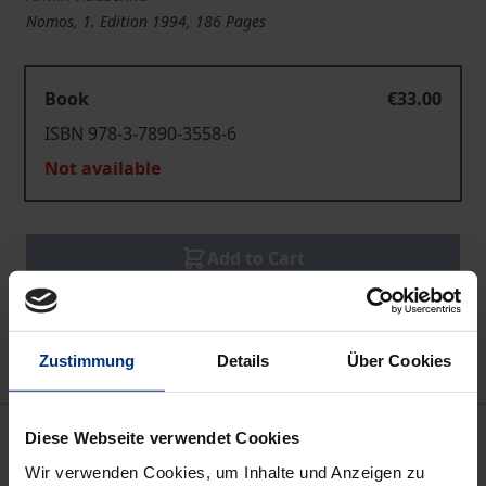
Nomos, 1. Edition 1994, 186 Pages
Book
€33.00
ISBN 978-3-7890-3558-6
Not available
Add to Cart
Add to Wish List
Delivery cost notice
Zustimmung
Details
Über Cookies
Description
Diese Webseite verwendet Cookies
Wir verwenden Cookies, um Inhalte und Anzeigen zu