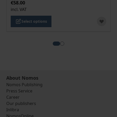
€58.00
incl. VAT
Select options
View more about Das „Rechtspräd
View more about Die Direktz
About Nomos
Nomos Publishing
Press Service
Career
Our publishers
Inlibra
NomosOnline