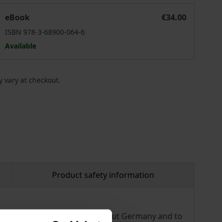
Die Reform des Stiftungsrechts
eBook
€34.00
ISBN 978-3-68900-064-6
Available
 vary at checkout.
Product safety information
nsively and uniformly throughout Germany and to