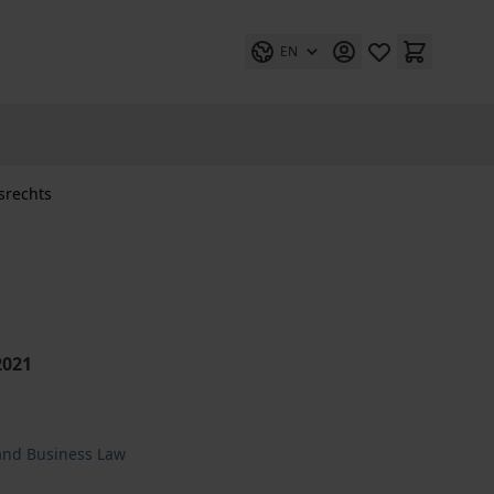
EN
srechts
2021
and Business Law