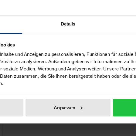
vel. Most of the new regulations entered into force on 1 July
 extent to which the reform lives up to its own claims and 
dividual aspects of the reform, such as the provisions on a
Details
d advice is given for practical application.
Cookies
nhalte und Anzeigen zu personalisieren, Funktionen für soziale
 like!
Website zu analysieren. Außerdem geben wir Informationen zu I
r soziale Medien, Werbung und Analysen weiter. Unsere Partner
 Daten zusammen, die Sie ihnen bereitgestellt haben oder die s
n.
Anpassen