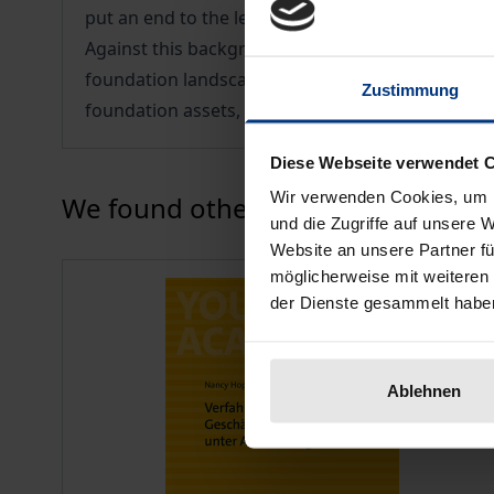
put an end to the legal fragmentation at state le
Against this background, the author examines the
foundation landscape in Germany. In addition, in
Zustimmung
foundation assets, are examined in more detail an
Diese Webseite verwendet 
Press to skip carousel
Wir verwenden Cookies, um I
We found other products you might
und die Zugriffe auf unsere 
Website an unsere Partner fü
möglicherweise mit weiteren
der Dienste gesammelt habe
Ablehnen