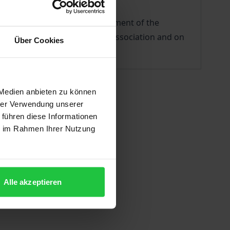
 2023.
can lead to a positive development of the
mendments to the articles of association and on
Über Cookies
 Medien anbieten zu können
hrer Verwendung unserer
 führen diese Informationen
ie im Rahmen Ihrer Nutzung
Alle akzeptieren