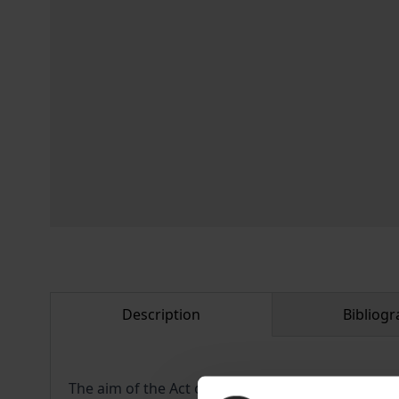
Description
Bibliogr
The aim of the Act on the Standardisation of F