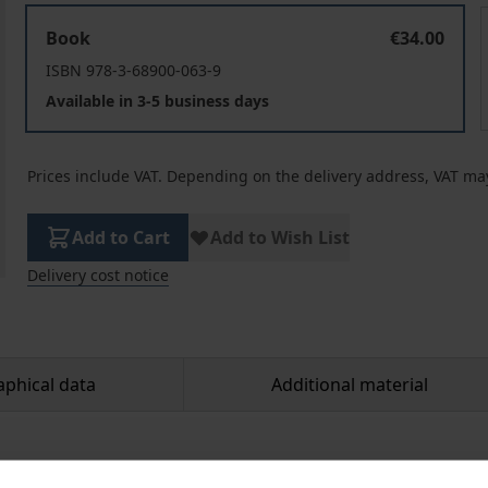
Die Reform des Stiftungsrechts
Book
€34.00
ISBN 978-3-68900-063-9
Available in 3-5 business days
Prices include VAT. Depending on the delivery address, VAT may
Add to Cart
Add to Wish List
Delivery cost notice
aphical data
Additional material
oundation Law was to reform civil foundation law comprehe