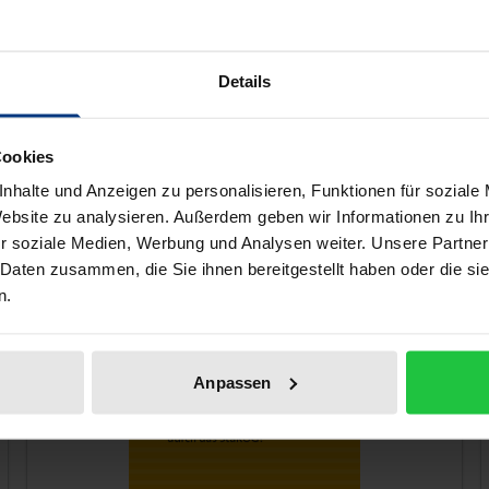
sed by law. Due to this novelty, but also due to a significan
man Bundestag, there is a need for clarification in practi
the sustainable success of a reorganisation and the correc
Details
estion of whether the use of the new reorganisation and r
Cookies
nhalte und Anzeigen zu personalisieren, Funktionen für soziale
Website zu analysieren. Außerdem geben wir Informationen zu I
 like!
r soziale Medien, Werbung und Analysen weiter. Unsere Partner
 Daten zusammen, die Sie ihnen bereitgestellt haben oder die s
n.
Anpassen