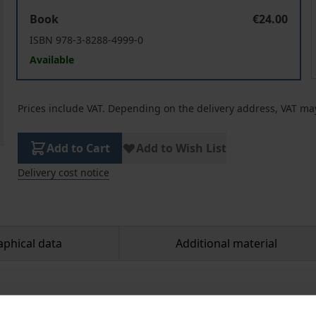
Verfahrensablauf und Geschäftsleiterhaftung unter 
Book
€24.00
ISBN 978-3-8288-4999-0
Available
Prices include VAT. Depending on the delivery address, VAT may
Add to Cart
Add to Wish List
Delivery cost notice
aphical data
Additional material
 element, the restructuring plan, instruments for the restr