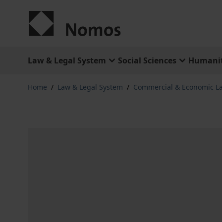
Skip to Content
Law & Legal System
Social Sciences
Humanit
Home
/
Law & Legal System
/
Commercial & Economic L