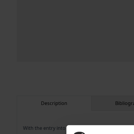
Description
Bibliogr
With the entry into force of StaRUG and its core