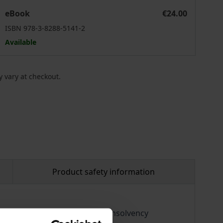
Anwendung des StaRUG
Verfahrensablauf und Geschäftsleiterhaftung unter Anwe
eBook
€24.00
ISBN 978-3-8288-5141-2
Available
 vary at checkout.
Product safety information
ucturing of companies outside insolvency