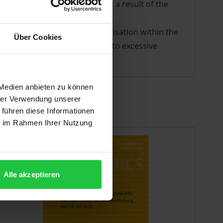
t change in the regulations as a result of the
ce.
t course of a company reorganisation within the
Über Cookies
estructuring framework leads to excessive
 Medien anbieten zu können
hrer Verwendung unserer
 führen diese Informationen
ie im Rahmen Ihrer Nutzung
Alle akzeptieren