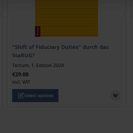
 product page
The price depends on the options chosen on the pro
"Shift of Fiduciary Duties" durch das
StaRUG?
Tectum, 1. Edition 2024
€29.00
incl. VAT
Select options