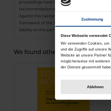
proceedings have for the first time been standardi
recommendation of the Legal Committee of the Ger
Against this background, this volume deals with 
Zustimmung
framework of the StaRUG. It also answers the qu
liability on the part of company directors.
Diese Webseite verwendet 
Wir verwenden Cookies, um I
Press to skip carousel
und die Zugriffe auf unsere 
We found other products you might
Website an unsere Partner fü
möglicherweise mit weiteren
der Dienste gesammelt habe
Ablehnen