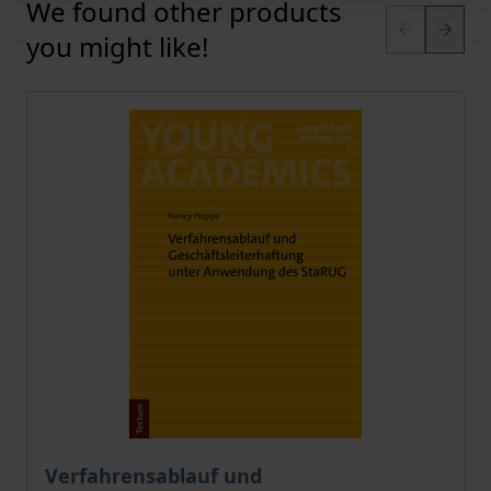
We found other products
Press to skip carousel
you might like!
The price depends on the options chosen on the pro
Verfahrensablauf und