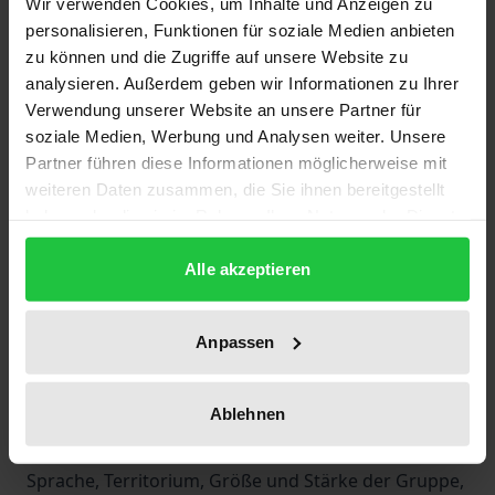
Wir verwenden Cookies, um Inhalte und Anzeigen zu
wie auch in vielen Ländern der Dritten Welt, eine
personalisieren, Funktionen für soziale Medien anbieten
neue Betonung ethnischer Identität einher mit einer
zu können und die Zugriffe auf unsere Website zu
Rückkehr zu religiösen Überzeugungen und
analysieren. Außerdem geben wir Informationen zu Ihrer
Überlieferungen. Um dieses Phänomen zu
Verwendung unserer Website an unsere Partner für
soziale Medien, Werbung und Analysen weiter. Unsere
untersuchen, wird in dieser Arbeit ein theoretisches
Partner führen diese Informationen möglicherweise mit
Modell der Identität entworfen, welches die
weiteren Daten zusammen, die Sie ihnen bereitgestellt
wichtigsten der von den Sozial- und
haben oder die sie im Rahmen Ihrer Nutzung der Dienste
Naturwissenschaften erarbeiteten Parameter der
gesammelt haben.
Gruppenidentität artikuliert: Ursprungs- und
Alle akzeptieren
Schöpfungsmythen, kollektives Gedächtnis,
Anamnese, Festakte, Traditionen, Narration,
Anpassen
Beziehungen mit der „out-group“, Ideologie,
Glaubensinhalte, ästhetische Kategorien, sozialer
Ablehnen
Status und soziale Rollen, Normen und Werte,
Individuations-Operatoren (Name, Wir-Form),
Sprache, Territorium, Größe und Stärke der Gruppe,