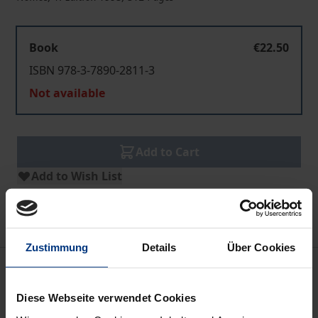
Book
€22.50
ISBN 978-3-7890-2811-3
Not available
Add to Cart
Add to Wish List
Delivery cost notice
Zustimmung
Details
Über Cookies
Description
Diese Webseite verwendet Cookies
Seit ungefähr einem Jahrzehnt geht in Ost und West,