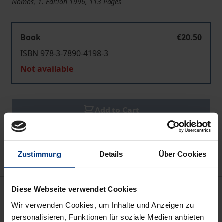
Nomos, 1. Edition 1996, 113 Pages
Book
€20.50
ISBN 978-3-7890-4198-3
Not available
Add to Cart
Add to Wish List
Delivery cost notice
Zustimmung
Details
Über Cookies
Description
Diese Webseite verwendet Cookies
Wir verwenden Cookies, um Inhalte und Anzeigen zu
personalisieren, Funktionen für soziale Medien anbieten
The innovation activities of enterprises are the key