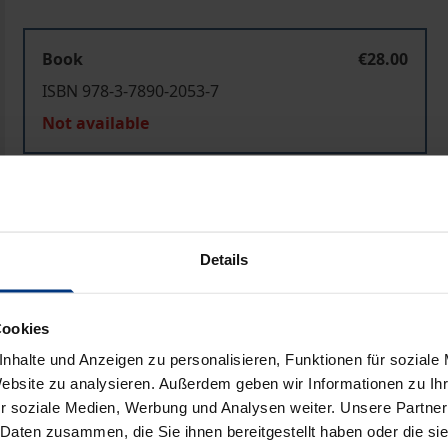
Book
€28.00
ISBN 978-3-7890-2053-7
Not available
Add to Cart
Add to Wish List
Delivery cost notice
Details
Cookies
Prod
nhalte und Anzeigen zu personalisieren, Funktionen für soziale
Website zu analysieren. Außerdem geben wir Informationen zu I
r soziale Medien, Werbung und Analysen weiter. Unsere Partner
 Daten zusammen, die Sie ihnen bereitgestellt haben oder die s