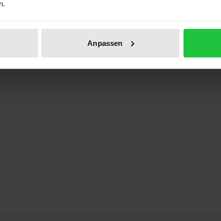
n.
sbeiträge eines Kolloquiums des Wissenschaftlichen Beirats 
Anpassen