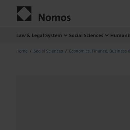
Skip to Content
Law & Legal System
Social Sciences
Humanit
Home
/
Social Sciences
/
Economics, Finance, Business