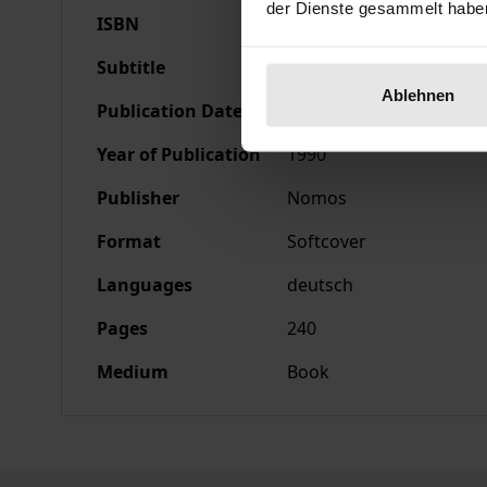
der Dienste gesammelt habe
ISBN
978-3-7890-2053-7
Subtitle
Referate und Diskussion
Ablehnen
Publication Date
Dec 10, 1990
Year of Publication
1990
Publisher
Nomos
Format
Softcover
Languages
deutsch
Pages
240
Medium
Book