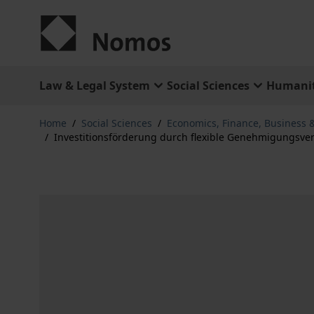
Skip to Content
Law & Legal System
Social Sciences
Humanit
Home
/
Social Sciences
/
Economics, Finance, Business
/
Investitionsförderung durch flexible Genehmigungsve