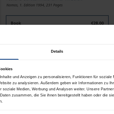
Nomos, 1. Edition 1994, 231 Pages
Book
€28.00
ISBN 978-3-7890-3711-5
Not available
Details
Add to Cart
Add to Wish List
Cookies
Delivery cost notice
nhalte und Anzeigen zu personalisieren, Funktionen für soziale
Website zu analysieren. Außerdem geben wir Informationen zu I
r soziale Medien, Werbung und Analysen weiter. Unsere Partner
Bibliographical data
 Daten zusammen, die Sie ihnen bereitgestellt haben oder die s
n.